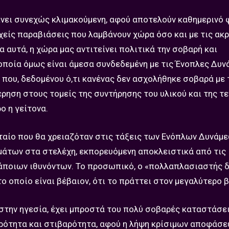
ίνει συνεχώς κλιμακούμενη, αφού αποτελούν καθημερινό 
χείς παραβιάσεις που λαμβάνουν χώρα όσο και με τις ακ
 αυτά, η χώρα μας αντιτείνει πολιτικά την σοβαρή και
οποία όμως είναι άμεσα συνδεδεμένη με τις Ένοπλες Δυνά
που, δεδομένου ό,τι κανένας δεν ασχολήθηκε σοβαρά με τ
έρηση στους τομείς της συντήρησης του υλικού και της τ
ο η γείτονα.
αίο που θα χρειαζόταν στις τάξεις των Ενόπλων Δυνάμεω
μάτων στα στελέχη, εκπορευόμενη αποκλειστικά από τις
 κάποιων ιθυνόντων. Το προσωπικό, ο «πολλαπλασιαστής 
το οποίο είναι βέβαιον, ότι το πράττει στον μεγαλύτερο 
στην ηγεσία, έχει μπροστά του πολύ σοβαρές καταστάσει
βαρότητα και στιβαρότητα, αφού η λήψη κρίσιμων αποφάσ