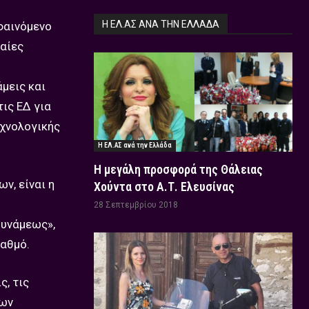
Η ΕΛ.ΑΣ ΑΝΆ ΤΗΝ ΕΛΛΆΔΑ
φαινόμενο
ραίες
μεις και
ις ΕΔ για
εχνολογικής
Η ΕΛ.ΑΣ ανά την Ελλάδα
Η μεγάλη προσφορά της Θάλειας
ν, είναι η
Χούντα στο Α.Τ. Ελευσίνας
28 Σεπτεμβρίου 2018
δυνάμεως»,
βαθμό.
ς, τις
εων