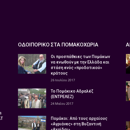
ΟΔΟΙΠΟΡΙΚΟ ΣΤΑ ΠΟΜΑΚΟΧΩΡΙΑ
Α
Οι προσπάθειες των Πομάκων
να ενωθούν με την Ελλάδα και
στάση ενός «προδοτικού»
κράτους
26 Ιουλίου 2017
Το Πομάκικο Αδραλέζ
(ΕΝΤΡΕΛΕΖ)
24 Μαΐου 2017
α
ΑΤ
Πομάκοι: Από τους αρχαίους
«Αγριάνες» στη Βυζαντινή
«Αχρίδαι»