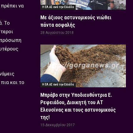
 πρέπει να
Η ΕΛ.ΑΣ ανά την Ελλάδα
Με άξιους αστυνομικούς νιώθει
. Το
πάντα ασφαλής
ύτεροι
28 Αυγούστου 2018
τοπρόσωπη
νωτέρους
νάμεις
 πια και το
Η ΕΛ.ΑΣ ανά την Ελλάδα
Μπράβο στην Υποδιευθύντρια Ε.
Ρεφειάδου, Διοικητή του ΑΤ
Ελευσίνας και τους αστυνομικούς
της!
15 Δεκεμβρίου 2017