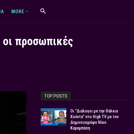
IA
MORE
αι οι προσωπικές
TOP POSTS
Οι “Διάλογοι με την Θάλεια
Χούντα” στο High TV με τον
Δημοσιογράφο Νίκο
Καραμπάση