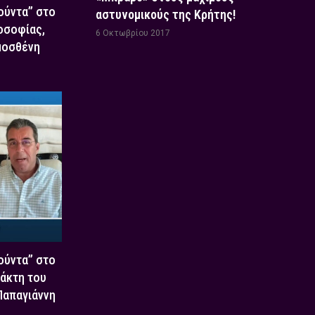
Χούντα” στο
αστυνομικούς της Κρήτης!
οσοφίας,
6 Οκτωβρίου 2017
μοσθένη
Χούντα” στο
τάκτη του
 Παπαγιάννη