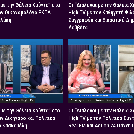
 με την Θάλεια Χούντα” στο
Οι “Διάλογοι με την Θάλεια 
τον Οικονομολόγο ΕΚΠΑ
High TV με τον Καθηγητή Φιλ
ιλάκη
Συγγραφέα και Εικαστικό Δη
Δαββέτα
άλεια Χούντα High TV
Διάλογοι με τη Θάλεια Χούντα High TV
 με την Θάλεια Χούντα” στο
Οι “Διάλογοι με την Θάλεια 
ον Δικηγόρο και Πολιτικό
High TV με τον Πολιτικό Συν
ο Κασκαβέλη
Real FM και Action 24 Γιάννη