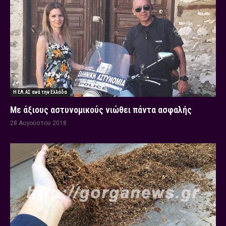
Η ΕΛ.ΑΣ ανά την Ελλάδα
Με άξιους αστυνομικούς νιώθει πάντα ασφαλής
28 Αυγούστου 2018