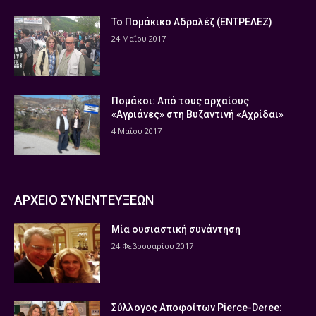
Το Πομάκικο Αδραλέζ (ΕΝΤΡΕΛΕΖ)
24 Μαΐου 2017
Πομάκοι: Από τους αρχαίους
«Αγριάνες» στη Βυζαντινή «Αχρίδαι»
4 Μαΐου 2017
ΑΡΧΕΙΟ ΣΥΝΕΝΤΕΥΞΕΩΝ
Μία ουσιαστική συνάντηση
24 Φεβρουαρίου 2017
Σύλλογος Αποφοίτων Pierce-Deree: