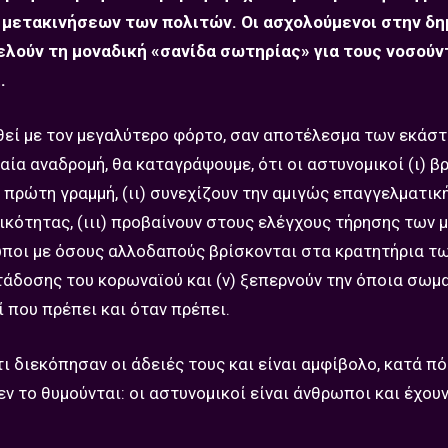
 μετακινήσεων των πολιτών. Οι ασχολούμενοι στην δη
τελούν τη μοναδική «σανίδα σωτηρίας» για τους νοσούν
.
ισθεί με τον μεγαλύτερο φόρτο, σαν αποτέλεσμα των εκάσ
αία αναδρομή, θα καταγράψουμε, ότι οι αστυνομικοί (ι) β
 πρώτη γραμμή, (ιι) συνεχίζουν την αμιγώς επαγγελματικ
κότητας, (ιιι) προβαίνουν στους ελέγχους τήρησης των 
τωποι με όσους αλλοδαπούς βρίσκονται στα κρατητήρια τ
τάδοσης του κορωναϊού και (ν) ξεπερνούν την όποια σωμ
 που πρέπει και όταν πρέπει.
τι διεκόπησαν οι άδειές τους και είναι αμφίβολο, κατά π
εν το θυμούνται: οι αστυνομικοί είναι άνθρωποι και έχου