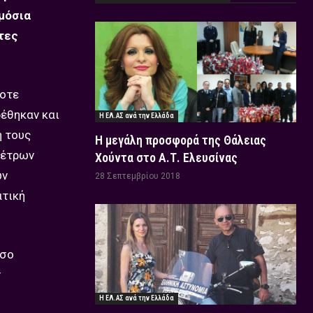
μόσια
τες
τοτε
ρέθηκαν και
Η ΕΛ.ΑΣ ανά την Ελλάδα
ή τους
Η μεγάλη προσφορά της Θάλειας
μέτρων
Χούντα στο Α.Τ. Ελευσίνας
ων
28 Σεπτεμβρίου 2018
ατική
όσο
ν
Η ΕΛ.ΑΣ ανά την Ελλάδα