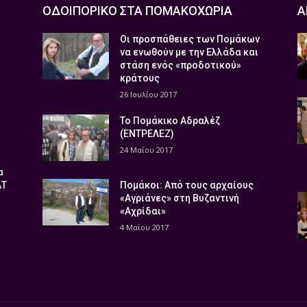
ΟΔΟΙΠΟΡΙΚΟ ΣΤΑ ΠΟΜΑΚΟΧΩΡΙΑ
Α
Οι προσπάθειες των Πομάκων
να ενωθούν με την Ελλάδα και
στάση ενός «προδοτικού»
κράτους
26 Ιουλίου 2017
Το Πομάκικο Αδραλέζ
(ΕΝΤΡΕΛΕΖ)
24 Μαΐου 2017
α
ΑΤ
Πομάκοι: Από τους αρχαίους
«Αγριάνες» στη Βυζαντινή
«Αχρίδαι»
4 Μαΐου 2017