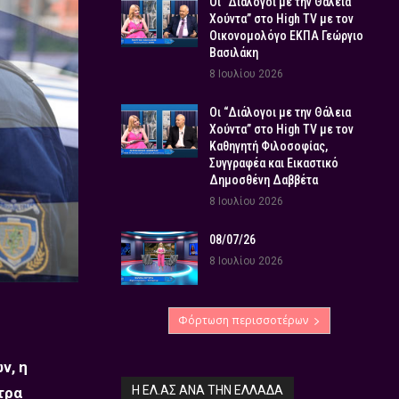
Οι “Διάλογοι με την Θάλεια
Χούντα” στο High TV με τον
Οικονομολόγο ΕΚΠΑ Γεώργιο
Βασιλάκη
8 Ιουλίου 2026
Οι “Διάλογοι με την Θάλεια
Χούντα” στο High TV με τον
Καθηγητή Φιλοσοφίας,
Συγγραφέα και Εικαστικό
Δημοσθένη Δαββέτα
8 Ιουλίου 2026
08/07/26
8 Ιουλίου 2026
Φόρτωση περισσοτέρων
ν, η
Η ΕΛ.ΑΣ ΑΝΆ ΤΗΝ ΕΛΛΆΔΑ
τρα