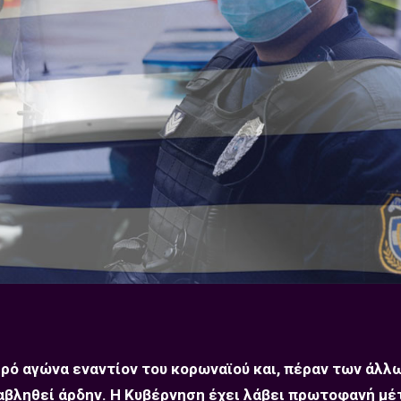
ρό αγώνα εναντίον του κορωναϊού και, πέραν των άλλω
αβληθεί άρδην. Η Κυβέρνηση έχει λάβει πρωτοφανή μέ