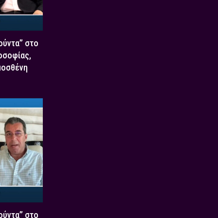
Χούντα” στο
οσοφίας,
μοσθένη
Χούντα” στο