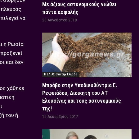
εί σωρηδόν
Με άξιους αστυνομικούς νιώθει
ς πλευράς
πάντα ασφαλής
πιλεγεί να
28 Αυγούστου 2018
αι η Ρωσία
 προξενεί
οι και δεν
Η ΕΛ.ΑΣ ανά την Ελλάδα
Μπράβο στην Υποδιευθύντρια Ε.
μος χάθηκε
Ρεφειάδου, Διοικητή του ΑΤ
ματική
Ελευσίνας και τους αστυνομικούς
ι
της!
ή του ή
15 Δεκεμβρίου 2017