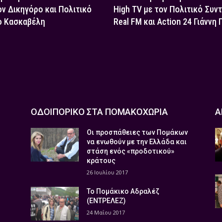
ον Δικηγόρο και Πολιτικό
High TV με τον Πολιτικό Συν
ο Κασκαβέλη
Real FM και Action 24 Γιάννη
ΟΔΟΙΠΟΡΙΚΟ ΣΤΑ ΠΟΜΑΚΟΧΩΡΙΑ
Α
Οι προσπάθειες των Πομάκων
να ενωθούν με την Ελλάδα και
στάση ενός «προδοτικού»
κράτους
26 Ιουλίου 2017
Το Πομάκικο Αδραλέζ
(ΕΝΤΡΕΛΕΖ)
24 Μαΐου 2017