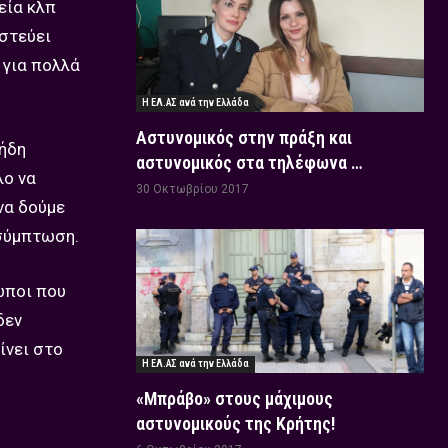
εία κλπ
ιστεύει
 για πολλά
Η ΕΛ.ΑΣ ανά την Ελλάδα
Αστυνομικός στην πράξη και
 ήδη
αστυνομικός στα τηλέφωνα …
λο να
30 Οκτωβρίου 2017
να δούμε
 σύμπτωση.
ωποι που
δεν
ίνει στο
Η ΕΛ.ΑΣ ανά την Ελλάδα
«Μπράβο» στους μάχιμους
αστυνομικούς της Κρήτης!