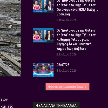
Οι “Διάλογοι με την Θάλεια
Χούντα” στο High TV με τον
Οικονομολόγο ΕΚΠΑ Γεώργιο
Βασιλάκη
8 Ιουλίου 2026
Οι “Διάλογοι με την Θάλεια
Χούντα” στο High TV με τον
Καθηγητή Φιλοσοφίας,
Συγγραφέα και Εικαστικό
Δημοσθένη Δαββέτα
8 Ιουλίου 2026
08/07/26
8 Ιουλίου 2026
Φόρτωση περισσοτέρων
 των
Η ΕΛ.ΑΣ ΑΝΆ ΤΗΝ ΕΛΛΆΔΑ
και τις