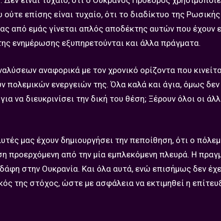
η. Δεν είναι τυχαίο, ότι ο Ουκρανός Πρόεδρος χρησιμοποι
ούτε επίσης είναι τυχαίο, ότι το διαδίκτυο της Ρωσική
νας από εμάς γίνεται απλός αποδέκτης αυτών που έχουν ε
της ενημέρωσης εξυπηρετούνται και άλλα πράγματα.
 αναλύσεων αναφορικά με τον χρονικό ορίζοντα που κινείτ
ων πολεμικών ενεργειών της. Όλα καλά και άγια, όμως δεν
ια να διευκρινίσει την δική του θέση; Ξέρουν όλοι οι άλλ
αλυτές μας έχουν δημιουργήσει την πεποίθηση, ότι ο πόλε
ηση προερχόμενη από την μία εμπλεκόμενη πλευρά. Η πραγ
εδάφη στην Ουκρανία. Και όλα αυτά, ενώ επισήμως δεν έχε
ός της στόχος, ώστε με ασφάλεια να εκτιμηθεί η επίτευξ