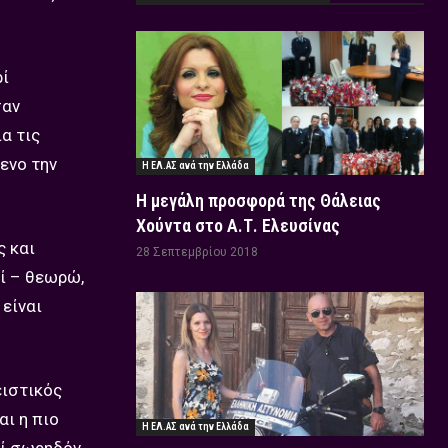
ρί
σαν
α τις
ενο την
Η ΕΛ.ΑΣ ανά την Ελλάδα
Η μεγάλη προσφορά της Θάλειας
Χούντα στο Α.Τ. Ελευσίνας
ς και
28 Σεπτεμβρίου 2018
οί – θεωρώ,
 είναι
ειστικός
αι η πιο
Η ΕΛ.ΑΣ ανά την Ελλάδα