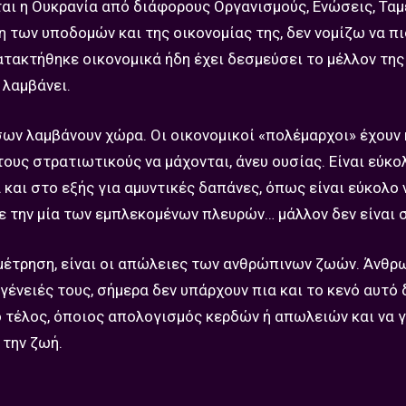
αι η Ουκρανία από διάφορους Οργανισμούς, Ενώσεις, Ταμ
η των υποδομών και της οικονομίας της, δεν νομίζω να π
κατακτήθηκε οικονομικά ήδη έχει δεσμεύσει το μέλλον της
 λαμβάνει.
όσων λαμβάνουν χώρα. Οι οικονομικοί «πολέμαρχοι» έχουν
ους στρατιωτικούς να μάχονται, άνευ ουσίας. Είναι εύκο
αι στο εξής για αμυντικές δαπάνες, όπως είναι εύκολο 
ι με την μία των εμπλεκομένων πλευρών… μάλλον δεν είναι
αμέτρηση, είναι οι απώλειες των ανθρώπινων ζωών. Άνθρ
ογένειές τους, σήμερα δεν υπάρχουν πια και το κενό αυτό 
ο τέλος, όποιος απολογισμός κερδών ή απωλειών και να γ
 την ζωή.