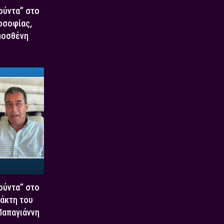
Χούντα” στο
οσοφίας,
μοσθένη
Χούντα” στο
τάκτη του
 Παπαγιάννη