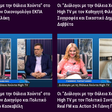
 με την Θάλεια Χούντα” στο
Οι “Διάλογοι με την Θάλεια 
τον Οικονομολόγο ΕΚΠΑ
High TV με τον Καθηγητή Φιλ
ιλάκη
Συγγραφέα και Εικαστικό Δη
Δαββέτα
άλεια Χούντα High TV
Διάλογοι με τη Θάλεια Χούντα High TV
 με την Θάλεια Χούντα” στο
Οι “Διάλογοι με την Θάλεια 
ον Δικηγόρο και Πολιτικό
High TV με τον Πολιτικό Συν
ο Κασκαβέλη
Real FM και Action 24 Γιάννη