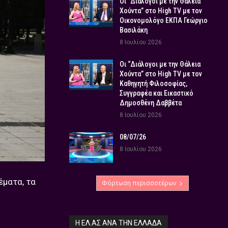
Οι “Διάλογοι με την Θάλεια
Χούντα” στο High TV με τον
Οικονομολόγο ΕΚΠΑ Γεώργιο
Βασιλάκη
8 Ιουλίου 2026
Οι “Διάλογοι με την Θάλεια
Χούντα” στο High TV με τον
Καθηγητή Φιλοσοφίας,
Συγγραφέα και Εικαστικό
Δημοσθένη Δαββέτα
8 Ιουλίου 2026
08/07/26
8 Ιουλίου 2026
έματα, τα
Φόρτωση περισσοτέρων
Η ΕΛ.ΑΣ ΑΝΆ ΤΗΝ ΕΛΛΆΔΑ