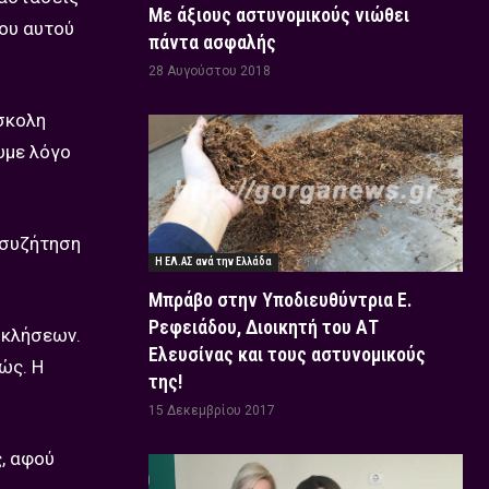
Με άξιους αστυνομικούς νιώθει
που αυτού
πάντα ασφαλής
28 Αυγούστου 2018
ύσκολη
υμε λόγο
 συζήτηση
Η ΕΛ.ΑΣ ανά την Ελλάδα
Μπράβο στην Υποδιευθύντρια Ε.
Ρεφειάδου, Διοικητή του ΑΤ
οκλήσεων.
Ελευσίνας και τους αστυνομικούς
χώς. Η
της!
15 Δεκεμβρίου 2017
ς, αφού