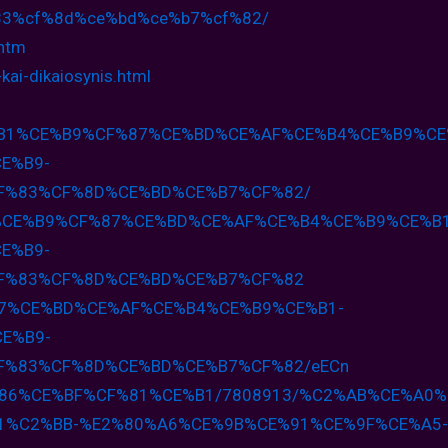
83%cf%
8d%ce%bd%ce%b7%cf%82/
.htm
kai-
dikaiosynis.html
%B1%CE%B9%CF%
87%CE%BD%CE%AF%CE%B4%CE%B9%CE
E%B9-
F%
83%CF%8D%CE%BD%CE%B7%CF%82/
%CE%B9%CF%
87%CE%BD%CE%AF%CE%B4%CE%B9%CE%
B
E%B9-
F%
83%CF%8D%CE%BD%CE%B7%CF%82
7%CE%BD%CE%AF%CE%
B4%CE%B9%CE%B1-
CE%
B9-
F%83%CF%8D%CE%BD%
CE%B7%CF%82/eECn
86%CE%BF%CF%
81%CE%B1/7808913/%C2%AB%CE%A0%
1%C2%BB-%E2%
80%A6%CE%9B%CE%91%CE%9F%CE%A5-