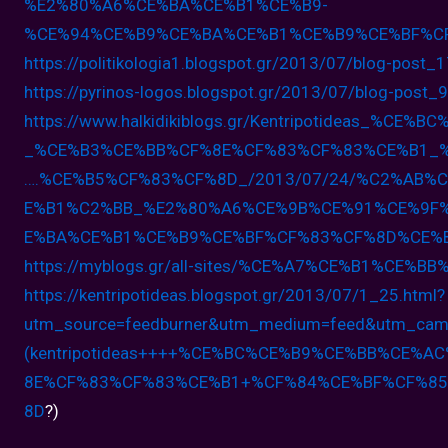
%E2%80%A6%CE%BA%CE%B1%CE%B9-
%
CE%94%CE%B9%CE%BA%CE%B1%CE%B9%
CE%BF%C
https://politikologia1.
blogspot.gr/2013/07/blog-post_
1
https://pyrinos-logos.blogspot.
gr/2013/07/blog-post_9
https://www.halkidikiblogs.gr/
Kentripotideas_%CE%B
_%CE%B3%CE%BB%
CF%8E%CF%83%CF%83%CE%B1_
….%CE%B5%
CF%83%CF%8D_/2013/07/24/%C2%
AB%C
E%B1%C2%
BB_%E2%80%A6%CE%9B%CE%91%CE%
9F
E%BA%
CE%B1%CE%B9%CE%BF%CF%83%CF%8D%
CE%
https://myblogs.gr/all-sites/%
CE%A7%CE%B1%CE%BB
https://kentripotideas.
blogspot.gr/2013/07/1_25.html?
utm_source=feedburner&utm_
medium=feed&utm_camp
(
kentripotideas++++%CE%BC%CE%
B9%CE%BB%CE%AC
8E%CF%83%CF%83%CE%B1+%
CF%84%CE%BF%CF%8
8D
?)