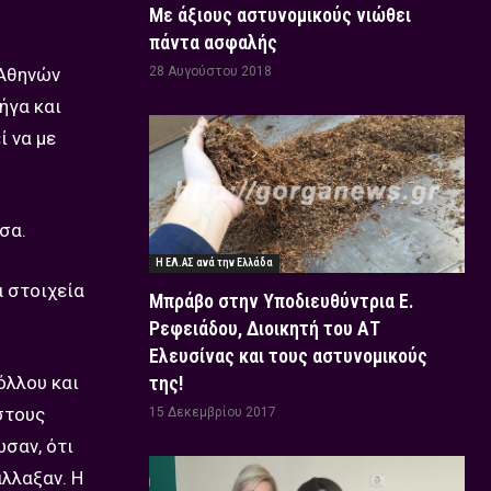
Με άξιους αστυνομικούς νιώθει
πάντα ασφαλής
 Αθηνών
28 Αυγούστου 2018
ήγα και
ί να με
σα.
Η ΕΛ.ΑΣ ανά την Ελλάδα
α στοιχεία
Μπράβο στην Υποδιευθύντρια Ε.
Ρεφειάδου, Διοικητή του ΑΤ
Ελευσίνας και τους αστυνομικούς
όλλου και
της!
στους
15 Δεκεμβρίου 2017
σαν, ότι
άλλαξαν. Η