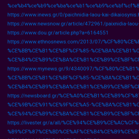
%ce%b4%ce%b9%ce%
ba%ce%b1%ce%b9%ce%bf%cf%
https://www.inews.gr/0/
paichnidia-laou-kai-
dikaiosynis
https://www.newsnow.gr/article/
472961/paixnidia-laou-
https://www.dou.gr/article.php?
a=6164551
https://www.ethnosnews.com/
2013/07/%CF%80%CE
%CE%BB%CE%B1%CE%BF%CF%85-%
CE%BA%CE%B1%C
%CE%B4%CE%
B9%CE%BA%CE%B1%CE%B9%CE%BF%C
https://www.mynews.gr/9/
4340097/%CF%80%CE%B1
%CE%BB%CE%B1%CE%BF%CF%85-%
CE%BA%CE%B1%C
%CE%B4%CE%
B9%CE%BA%CE%B1%CE%B9%CE%BF%C
https://newsboard.gr/%CE%A0%CE%
B1%CE%B9%CF%8
%CE%9B%CE%91%
CE%9F%CE%A5-%CE%BA%CE%B1%
%CE%94%CE%B9%CE%BA%CE%B1%
CE%B9%CE%BF%C
https://livester.gr/a/all/%CE%
94%CE%B9%CE%AC%CF%
%B9%CF%87%CE%BD%CE%AF%
CE%B4%CE%B9%CE%B