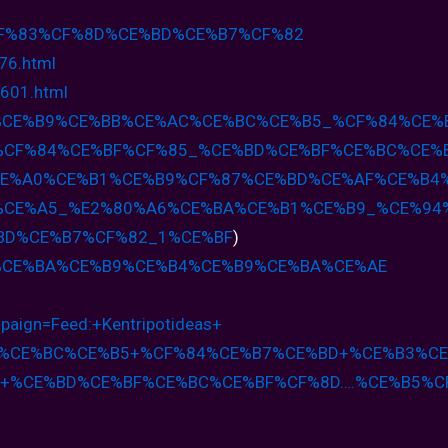
F%83%CF%8D%CE%BD%CE%B7%
CF%82
76.html
601.html
C%CE%B9%
CE%BB%CE%AC%CE%BC%CE%B5_%CF%
84%CE%
%CF%
84%CE%BF%CF%85_%CE%BD%CE%BF%
CE%BC%CE%
E%A0%CE%B1%CE%B9%CF%87%CE%
BD%CE%AF%CE%B4
%CE%A5_%E2%80%A6%CE%BA%CE%
B1%CE%B9_%CE%94
BD%CE%B7%CF%82_1%CE%BF
)
%CE%BA%CE%B9%
CE%B4%CE%B9%CE%BA%CE%AE
aign=Feed:
+Kentripotideas+
%CE%BC%CE%B5+%
CF%84%CE%B7%CE%BD+%CE%B3%C
5+%CE%BD%CE%
BF%CE%BC%CE%BF%CF%8D….%CE%
B5%C