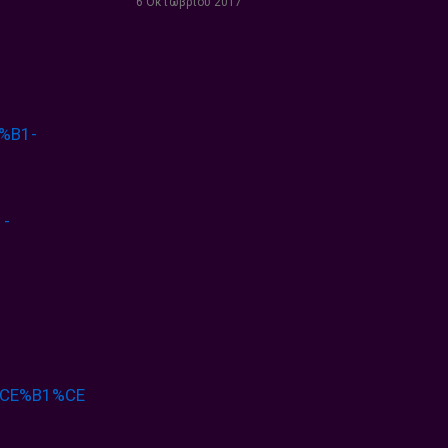
6 Οκτωβρίου 2017
%
B1-
1-
CE%B1%CE