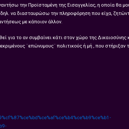
ναντήσω την Προϊσταμένη της Εισαγγελίας, η οποία θα μο
 δηλ. να διασταυρώσω την πληροφόρηση που είχα, ζητών
αντήσεως με κάποιον άλλον.
εί για το αν συμβαίνει κάτι στον χώρο της Δικαιοσύνης 
κριμένους ¨επώνυμους¨ πολιτικούς ή μή , που στήριξαν 
9%cf%87%ce%bd%
ce%af%ce%b4%ce%b9%ce%b1-
b9-