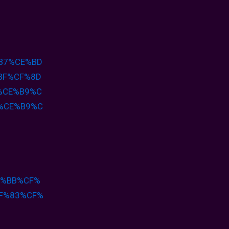
B7%CE%BD
BF%CF%8D
%CE%B9%C
%CE%B9%C
E%
BB%CF%
F%83%CF%