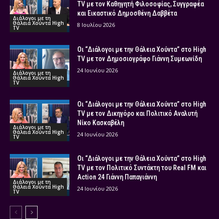
TV με τον Καθηγητή Φιλοσοφίας, Συγγραφέα
και Εικαστικό Δημοσθένη Δαββέτα
Διάλογοι με τη
Θάλεια Χούντα High
8 Ιουλίου 2026
TV
Οι “Διάλογοι με την Θάλεια Χούντα” στο High
TV με τον Δημοσιογράφο Γιάννη Συμεωνίδη
24 Ιουνίου 2026
Διάλογοι με τη
Θάλεια Χούντα High
TV
Οι “Διάλογοι με την Θάλεια Χούντα” στο High
TV με τον Δικηγόρο και Πολιτικό Αναλυτή
Νίκο Κασκαβέλη
Διάλογοι με τη
Θάλεια Χούντα High
24 Ιουνίου 2026
TV
Οι “Διάλογοι με την Θάλεια Χούντα” στο High
TV με τον Πολιτικό Συντάκτη του Real FM και
Action 24 Γιάννη Παπαγιάννη
Διάλογοι με τη
Θάλεια Χούντα High
24 Ιουνίου 2026
TV