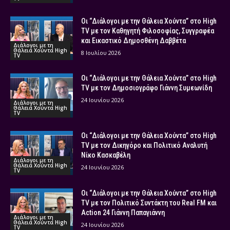
Οι “Διάλογοι με την Θάλεια Χούντα” στο High
TV με τον Καθηγητή Φιλοσοφίας, Συγγραφέα
και Εικαστικό Δημοσθένη Δαββέτα
Διάλογοι με τη
Θάλεια Χούντα High
8 Ιουλίου 2026
TV
Οι “Διάλογοι με την Θάλεια Χούντα” στο High
TV με τον Δημοσιογράφο Γιάννη Συμεωνίδη
24 Ιουνίου 2026
Διάλογοι με τη
Θάλεια Χούντα High
TV
Οι “Διάλογοι με την Θάλεια Χούντα” στο High
TV με τον Δικηγόρο και Πολιτικό Αναλυτή
Νίκο Κασκαβέλη
Διάλογοι με τη
Θάλεια Χούντα High
24 Ιουνίου 2026
TV
Οι “Διάλογοι με την Θάλεια Χούντα” στο High
TV με τον Πολιτικό Συντάκτη του Real FM και
Action 24 Γιάννη Παπαγιάννη
Διάλογοι με τη
Θάλεια Χούντα High
24 Ιουνίου 2026
TV