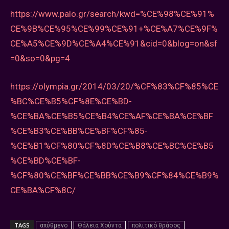
https://www.palo.gr/search/kwd=%CE%98%CE%91%
CE%9B%CE%95%CE%99%CE%91+%CE%A7%CE%9F%
CE%A5%CE%9D%CE%A4%CE%91&cid=0&blog=on&sf
=0&so=0&pg=4
https://olympia.gr/2014/03/20/%CF%83%CF%85%CE
%BC%CE%B5%CF%8E%CE%BD-
%CE%BA%CE%B5%CE%B4%CE%AF%CE%BA%CE%BF
%CE%B3%CE%BB%CE%BF%CF%85-
%CE%B1%CF%80%CF%8D%CE%B8%CE%BC%CE%B5
%CE%BD%CE%BF-
%CF%80%CE%BF%CE%BB%CE%B9%CF%84%CE%B9%
CE%BA%CF%8C/
TAGS
απύθμενο
Θάλεια Χούντα
πολιτικό θράσος