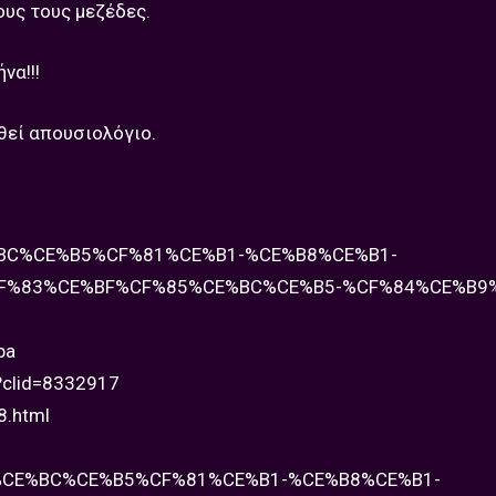
ους τους μεζέδες.
να!!!
ηθεί απουσιολόγιο.
CE%BC%CE%B5%CF%81%CE%B1-%CE%B8%CE%B1-
F%83%CE%BF%CF%85%CE%BC%CE%B5-%CF%84%CE%B9%
pa
/?clid=8332917
8.html
AE%CE%BC%CE%B5%CF%81%CE%B1-%CE%B8%CE%B1-