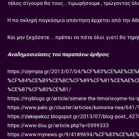
τέλος σίγουρα θα τους …τιμωρήσουμε , τρώγοντας όλ
Η πο σκληρή παγκόσμια απάντηση έρχεται από την Αθή
Και μην ξεχάσετε ….πρέπει να πάτε όλοι γιατί θα τηρ
Αναδημοσιεύσεις του παραπάνω άρθρου;
https://olympia.gr/2013/07/04/%CF%83%CE%AE%
%CF%84%CE%B9%CE%BC%CF%89%CF%81%CE%AE%C
%CE%B7%CF%80%CE%B1/
https://myblogs.gr/article/simera-tha-timorisoyme-tis-i
https://www.palo.gr/cluster/articles/koinonia-nea/641
https://dakepekoz.blogspot.gr/2013/07/blog-post_427
https://www.dou.gr/article.php?a=5999333
https://www.mynews.gr/9/4189694/%CF%83%CE%