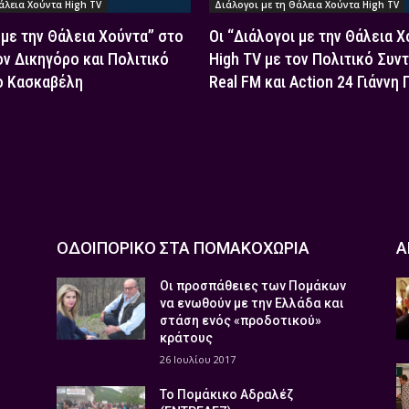
άλεια Χούντα High TV
Διάλογοι με τη Θάλεια Χούντα High TV
 με την Θάλεια Χούντα” στο
Οι “Διάλογοι με την Θάλεια 
ον Δικηγόρο και Πολιτικό
High TV με τον Πολιτικό Συν
ο Κασκαβέλη
Real FM και Action 24 Γιάννη
ΟΔΟΙΠΟΡΙΚΟ ΣΤΑ ΠΟΜΑΚΟΧΩΡΙΑ
Α
Οι προσπάθειες των Πομάκων
να ενωθούν με την Ελλάδα και
στάση ενός «προδοτικού»
κράτους
26 Ιουλίου 2017
Το Πομάκικο Αδραλέζ