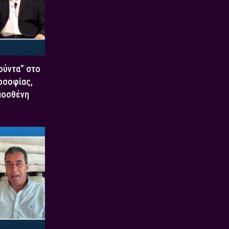
Χούντα” στο
οσοφίας,
μοσθένη