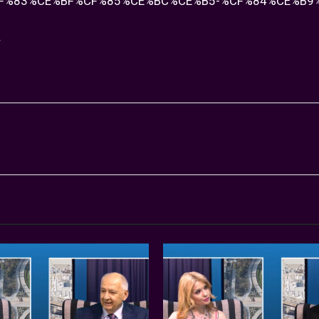
F%83%CE%BF%CF%85%CE%BC%CE%B5-%CF%84%CE%B9%
r