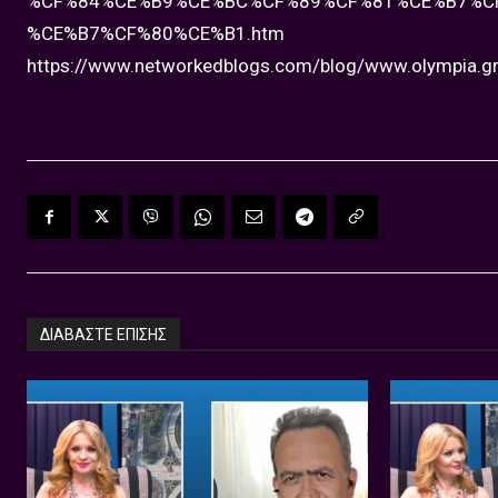
%CF%84%CE%B9%CE%BC%CF%89%CF%81%CE%B7%C
%CE%B7%CF%80%CE%B1.htm
https://www.networkedblogs.com/blog/www.olympia.g
ΔΙΑΒΑΣΤΕ ΕΠΙΣΗΣ