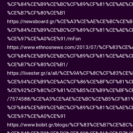
%CF%84%CE%B9%CE%BC%CF%89%CF%81%CE%AE%C
%CE%B7%CF%80%CE%B1
https://newsboard.gr/%CE%A3%CE%AE%CE%BC%CE
%CF%84%CE%B9%CE%BC%CF%89%CF%81%CE%AE%C
%CE%97%CE%A0%CE%91/mFsn
https://www.ethnosnews.com/2013/07/%CF%83%
%CF%84%CE%B9%CE%BC%CF%89%CF%81%CE%AE%C
%CE%B7%CF%80%CE%B1/
https://livester.gr/a/all/%CE%9A%CF%8C%CF%83%C
%CE%94%CE%B9%CE%AC%CF%86%CE%BF%CF%81%C
%CE%92%CF%8C%CF%81%CE%B5%CE%B9%CE%BF%C
/7574588/%CE%A3%CE%AE%CE%BC%CE%B5%CF%81
%CF%84%CE%B9%CE%BC%CF%89%CF%81%CE%AE%C
%CE%97%CE%A0%CE%91
https://www.bobit.gr/blogs/%CF%83%CE%B7%CE%