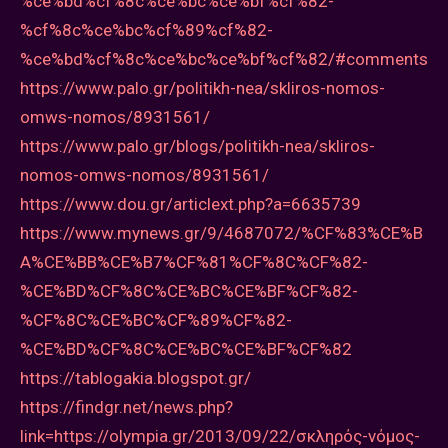
%ce%bd%cf%8c%ce%bc%ce%bf%cf%82-
%cf%8c%ce%bc%cf%89%cf%82-
%ce%bd%cf%8c%ce%bc%ce%bf%cf%82/#comments
https://www.palo.gr/politikh-nea/skliros-nomos-
omws-nomos/8931561/
https://www.palo.gr/blogs/politikh-nea/skliros-
nomos-omws-nomos/8931561/
https://www.dou.gr/articlext.php?a=6635739
https://www.mynews.gr/9/4687072/%CF%83%CE%B
A%CE%BB%CE%B7%CF%81%CF%8C%CF%82-
%CE%BD%CF%8C%CE%BC%CE%BF%CF%82-
%CF%8C%CE%BC%CF%89%CF%82-
%CE%BD%CF%8C%CE%BC%CE%BF%CF%82
https://tablogakia.blogspot.gr/
https://findgr.net/news.php?
link=https://olympia.gr/2013/09/22/σκληρός-νόμος-