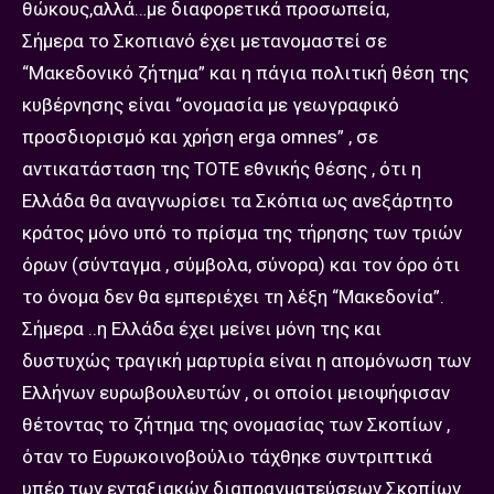
θώκους,αλλά…με διαφορετικά προσωπεία,
Σήμερα το Σκοπιανό έχει μετανομαστεί σε
“Μακεδονικό ζήτημα” και η πάγια πολιτική θέση της
κυβέρνησης είναι “ονομασία με γεωγραφικό
προσδιορισμό και χρήση erga omnes” , σε
αντικατάσταση της ΤΟΤΕ εθνικής θέσης , ότι η
Ελλάδα θα αναγνωρίσει τα Σκόπια ως ανεξάρτητο
κράτος μόνο υπό το πρίσμα της τήρησης των τριών
όρων (σύνταγμα , σύμβολα, σύνορα) και τον όρο ότι
το όνομα δεν θα εμπεριέχει τη λέξη “Μακεδονία”.
Σήμερα ..η Ελλάδα έχει μείνει μόνη της και
δυστυχώς τραγική μαρτυρία είναι η απομόνωση των
Ελλήνων ευρωβουλευτών , οι οποίοι μειοψήφισαν
θέτοντας το ζήτημα της ονομασίας των Σκοπίων ,
όταν το Ευρωκοινοβούλιο τάχθηκε συντριπτικά
υπέρ των ενταξιακών διαπραγματεύσεων Σκοπίων