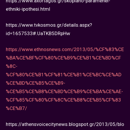
https://www.axortagos.gr/skopiano-paramenei-
ethniki-ipothesi.html
https://www.tvkosmos.gr/details.aspx?
id=1657533#.UaTKB5DRpHw
https://www.ethnosnews.com/2013/05/%CF%83%CE
%BA%CE%BF%CF%80%CE%B9%CE%B1%CE%BD%CF
%8C-
%CF%80%CE%B1%CF%81%CE%B1%CE%BC%CE%AD
%CE%BD%CE%B5%CE%B9-
%CE%B5%CE%B8%CE%BD%CE%B9%CE%BA%CE%AE-
%CF%85%CF%80%CF%8C%CE%B8%CE%B5%CF%83
%CE%B7/
https://athensvoicecitynews.blogspot.gr/2013/05/blo