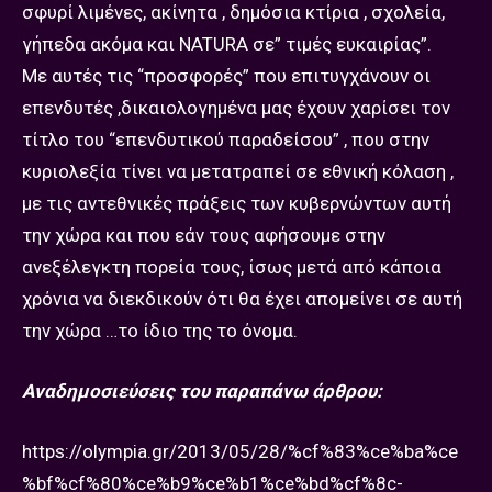
σφυρί λιμένες, ακίνητα , δημόσια κτίρια , σχολεία,
γήπεδα ακόμα και ΝATURA σε” τιμές ευκαιρίας”.
Με αυτές τις “προσφορές” που επιτυγχάνουν οι
επενδυτές ,δικαιολογημένα μας έχουν χαρίσει τον
τίτλο του “επενδυτικού παραδείσου” , που στην
κυριολεξία τίνει να μετατραπεί σε εθνική κόλαση ,
με τις αντεθνικές πράξεις των κυβερνώντων αυτή
την χώρα και που εάν τους αφήσουμε στην
ανεξέλεγκτη πορεία τους, ίσως μετά από κάποια
χρόνια να διεκδικούν ότι θα έχει απομείνει σε αυτή
την χώρα …το ίδιο της το όνομα.
Αναδημοσιεύσεις του παραπάνω άρθρου:
https://olympia.gr/2013/05/28/%cf%83%ce%ba%ce
%bf%cf%80%ce%b9%ce%b1%ce%bd%cf%8c-