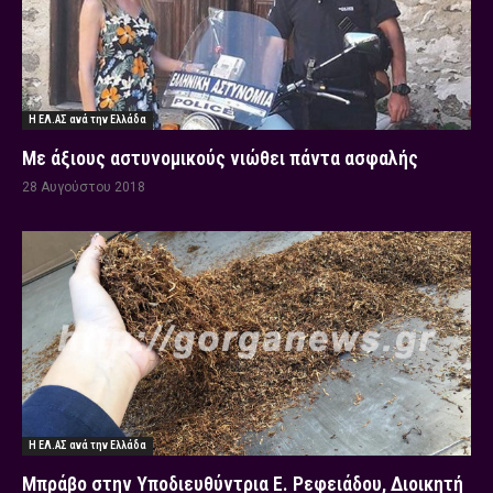
Η ΕΛ.ΑΣ ανά την Ελλάδα
Με άξιους αστυνομικούς νιώθει πάντα ασφαλής
28 Αυγούστου 2018
Η ΕΛ.ΑΣ ανά την Ελλάδα
Μπράβο στην Υποδιευθύντρια Ε. Ρεφειάδου, Διοικητή