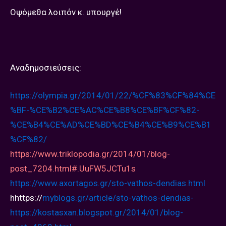
Οψόμεθα λοιπόν κ. υπουργέ!
Αναδημοσιεύσεις:
https://olympia.gr/2014/01/22/%
CF%83%CF%84%CE
%BF-%CE%B2%CE%
AC%CE%B8%CE%BF%CF%82-
%CE%B4%
CE%AD%CE%BD%CE%B4%CE%B9%CE%B1
%
CF%82/
https://www.triklopodia.gr/2014/01/blog-
post_7204.html#.UuFW5JCTu1s
https://www.axortagos.gr/sto-
vathos-dendias.html
hhttps://
myblogs.gr/article/
sto-vathos-dendias-
https://kostasxan.blogspot.gr/
2014/01/blog-