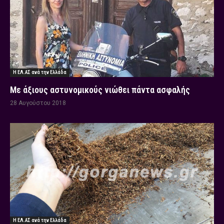
Η ΕΛ.ΑΣ ανά την Ελλάδα
Με άξιους αστυνομικούς νιώθει πάντα ασφαλής
28 Αυγούστου 2018
Η ΕΛ.ΑΣ ανά την Ελλάδα