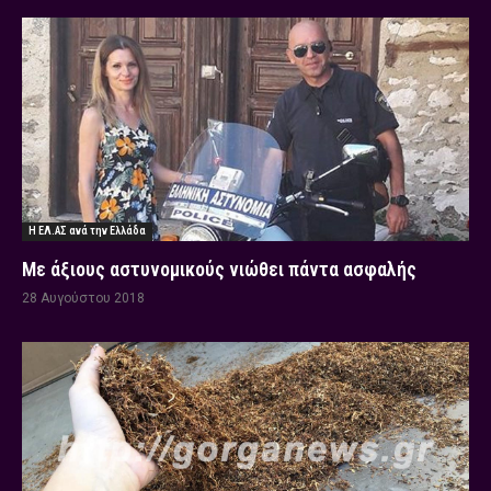
Η ΕΛ.ΑΣ ανά την Ελλάδα
Με άξιους αστυνομικούς νιώθει πάντα ασφαλής
28 Αυγούστου 2018