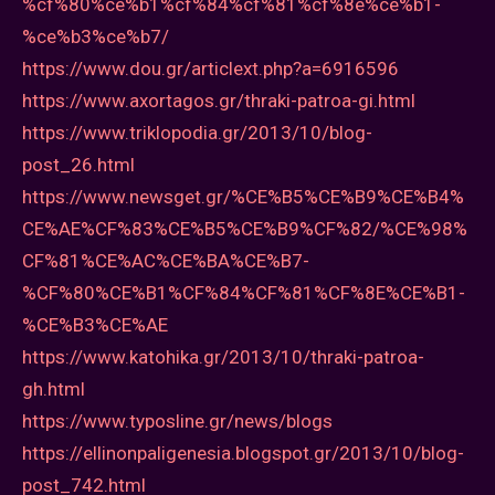
%cf%80%ce%b1%cf%84%cf%81%cf%8e%ce%b1-
%ce%b3%ce%b7/
https://www.dou.gr/articlext.php?a=6916596
https://www.axortagos.gr/thraki-patroa-gi.html
https://www.triklopodia.gr/2013/10/blog-
post_26.html
https://www.newsget.gr/%CE%B5%CE%B9%CE%B4%
CE%AE%CF%83%CE%B5%CE%B9%CF%82/%CE%98%
CF%81%CE%AC%CE%BA%CE%B7-
%CF%80%CE%B1%CF%84%CF%81%CF%8E%CE%B1-
%CE%B3%CE%AE
https://www.katohika.gr/2013/10/thraki-patroa-
gh.html
https://www.typosline.gr/news/blogs
https://ellinonpaligenesia.blogspot.gr/2013/10/blog-
post_742.html