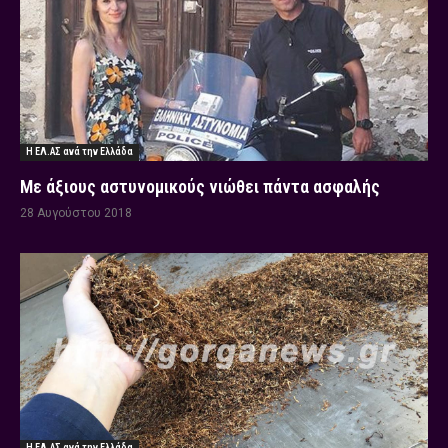
Η ΕΛ.ΑΣ ανά την Ελλάδα
Με άξιους αστυνομικούς νιώθει πάντα ασφαλής
28 Αυγούστου 2018
Η ΕΛ.ΑΣ ανά την Ελλάδα