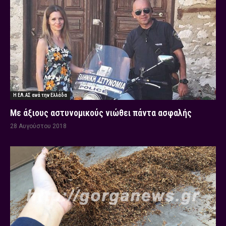
Η ΕΛ.ΑΣ ανά την Ελλάδα
Με άξιους αστυνομικούς νιώθει πάντα ασφαλής
28 Αυγούστου 2018