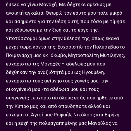
ήθελα να γίνω Μοναχή. Με δέχτηκε αμέσως με
ανοικτή αγκαλιά. Θεωρώ τον εαυτό μου πολύ μικρό
και ασήμαντο για την θέση αυτή, που τόσο με τίμησε
και εξύψωσε με την ζωή και το έργο της.
Υποτάσσομαι όμως στην θέλησή της, όπως έκανα
μέχρι τώρα κοντά της. Ευχαριστώ τον Πολυσέβαστο
Ποιμενάρχη μας κκ Ιάκωβο, Μητροπολίτη Μυτιλήνης,
ευχαριστώ τις Μοναχές – αδελφές μου που
δέχθηκαν την αναξιότητά μου ως Ηγουμένη,
ευχαριστώ τους αείμνηστους γονείς μου, την
οικογένειά μου -τα αδέρφια μου και τους
συγγενείς-, ευχαριστώ όλους εσάς που ήρθατε από
την Κύπρο μας και από οπουδήποτε αλλού και
εύχομαι οι Άγιοί μας Ραφαήλ, Νικόλαος και Ειρήνη
και η ευχή της πολυαγαπημένης μας Μανούλας να