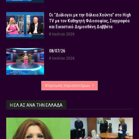
Οι “Διάλογοι με την Θάλεια Χούντα” στο High
TV με τον Καθηγητή Φιλοσοφίας, Συγγραφέα
και Εικαστικό Δημοσθένη Δαββέτα
8 Ιουλίου 2026
08/07/26
8 Ιουλίου 2026
Φόρτωση περισσοτέρων
Η ΕΛ.ΑΣ ΑΝΆ ΤΗΝ ΕΛΛΆΔΑ