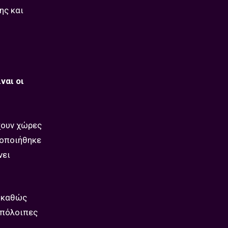
ης και
ναι οι
έχουν χώρες
τοποιήθηκε
νει
α καθώς
υπόλοιπες