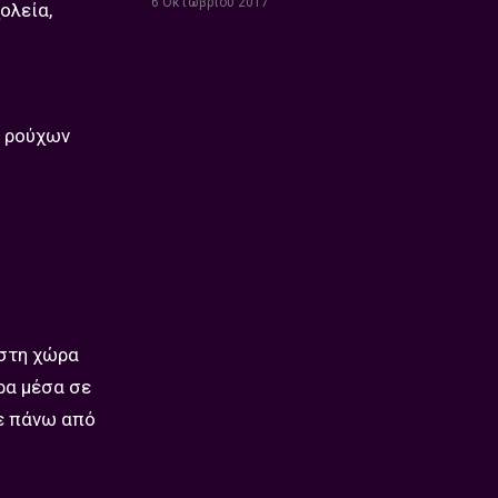
6 Οκτωβρίου 2017
ολεία,
ά ρούχων
;
 στη χώρα
ρα μέσα σε
με πάνω από