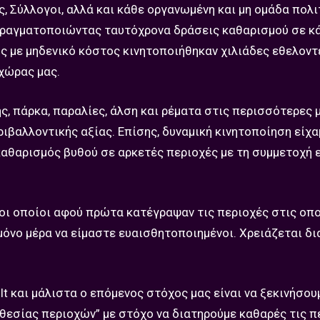
ς, Σύλλογοι, αλλά και κάθε οργανωμένη και μη ομάδα πολ
 πραγματοποιώντας ταυτόχρονα δράσεις καθαρισμού σε κ
ς με μηδενικό κόστος κινητοποιήθηκαν χιλιάδες εθελοντ
 χώρας μας.
ς, πάρκα, παραλίες, άλση και ρέματα στις περισσότερες 
ιβαλλοντικής αξίας. Επίσης, δυναμική κινητοποίηση είχα
καθαρισμός βυθού σε αρκετές περιοχές με τη συμμετοχή 
 οι οποίοι αφού πρώτα κατέγραψαν τις περιοχές στις οπ
 μόνο μέρα να είμαστε ευαισθητοποιημένοι. Χρειάζεται δι
t και μάλιστα ο επόμενος στόχος μας είναι να ξεκινήσου
θεσίας περιοχών” με στόχο να διατηρούμε καθαρές τις π