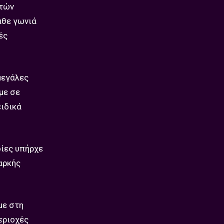
ιτών
άθε γωνιά
ές
μεγάλες
με σε
ειδικά
οίες υπήρχε
αρκής
με στη
εριοχές