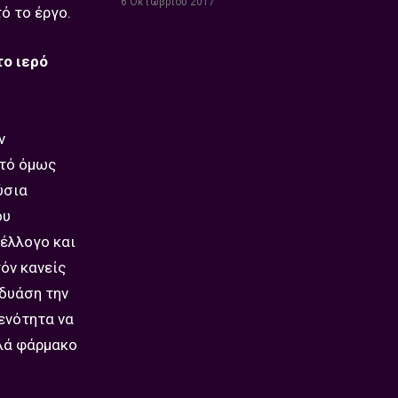
6 Οκτωβρίου 2017
ό το έργο.
το ιερό
ν
υτό όμως
ύσια
ου
 έλλογο και
τόν κανείς
νδυάση την
 ενότητα να
λλά φάρμακο