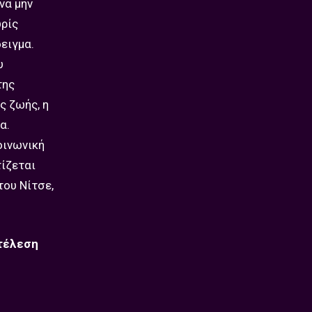
να μην
ωρίς
ειγμα.
υ
της
ς ζωής, η
α.
οινωνική
τίζεται
του Νίτσε,
 τέλεση