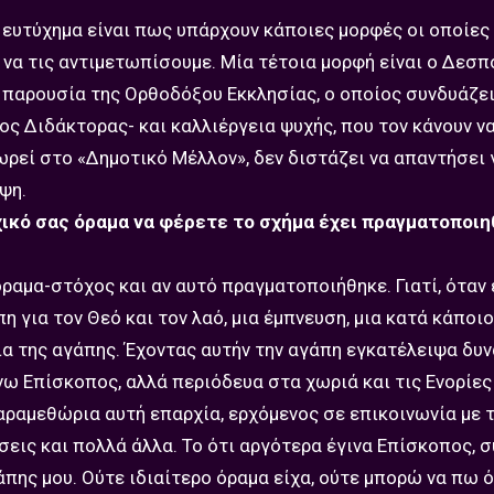
ο ευτύχημα είναι πως υπάρχουν κάποιες μορφές οι οποίες 
να τις αντιμετωπίσουμε. Μία τέτοια μορφή είναι ο Δεσπ
 παρουσία της Ορθοδόξου Εκκλησίας, ο οποίος συνδυάζε
ς Διδάκτορας- και καλλιέργεια ψυχής, που τον κάνουν να
ρεί στο «Δημοτικό Μέλλον», δεν διστάζει να απαντήσει 
ψη.
χικό σας όραμα να φέρετε το σχήμα έχει πραγματοποιη
ραμα-στόχος και αν αυτό πραγματοποιήθηκε. Γιατί, όταν 
πη για τον Θεό και τον λαό, μια έμπνευση, μια κατά κάποι
ρια της αγάπης. Έχοντας αυτήν την αγάπη εγκατέλειψα δυ
ω Επίσκοπος, αλλά περιόδευα στα χωριά και τις Ενορίες
ραμεθώρια αυτή επαρχία, ερχόμενος σε επικοινωνία με 
εις και πολλά άλλα. Το ότι αργότερα έγινα Επίσκοπος, 
πης μου. Ούτε ιδιαίτερο όραμα είχα, ούτε μπορώ να πω ό