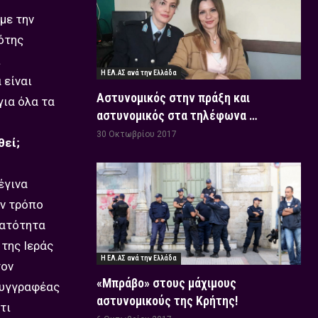
με την
ότης
ι
Η ΕΛ.ΑΣ ανά την Ελλάδα
 είναι
Αστυνομικός στην πράξη και
για όλα τα
αστυνομικός στα τηλέφωνα …
30 Οκτωβρίου 2017
θεί;
έγινα
ον τρόπο
νατότητα
 της Ιεράς
Η ΕΛ.ΑΣ ανά την Ελλάδα
τον
«Μπράβο» στους μάχιμους
συγγραφέας
αστυνομικούς της Κρήτης!
τι