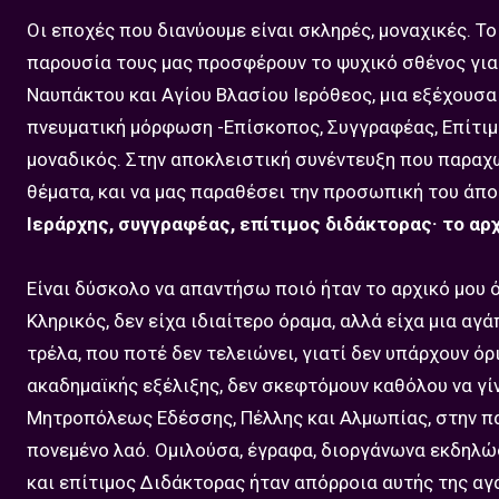
Οι εποχές που διανύουμε είναι σκληρές, μοναχικές. Τ
παρουσία τους μας προσφέρουν το ψυχικό σθένος για 
Ναυπάκτου και Αγίου Βλασίου Ιερόθεος, μια εξέχουσα
πνευματική μόρφωση -Επίσκοπος, Συγγραφέας, Επίτιμο
μοναδικός. Στην αποκλειστική συνέντευξη που παραχω
θέματα, και να μας παραθέσει την προσωπική του άπο
Ιεράρχης, συγγραφέας, επίτιμος διδάκτορας· το αρ
Είναι δύσκολο να απαντήσω ποιό ήταν το αρχικό μου ό
Κληρικός, δεν είχα ιδιαίτερο όραμα, αλλά είχα μια αγά
τρέλα, που ποτέ δεν τελειώνει, γιατί δεν υπάρχουν ό
ακαδημαϊκής εξέλιξης, δεν σκεφτόμουν καθόλου να γίν
Μητροπόλεως Εδέσσης, Πέλλης και Αλμωπίας, στην πα
πονεμένο λαό. Ομιλούσα, έγραφα, διοργάνωνα εκδηλώσ
και επίτιμος Διδάκτορας ήταν απόρροια αυτής της αγά