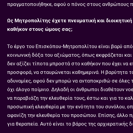
πραγματοποιήθηκε, αφού ο πόνος στους ανθρώπους π
Ως Μητροπολίτης έχετε πνευματική και διοικητική 
καθήκον στους ώμους σας;
Το έργο του Επισκόπου-Μητροπολίτου είναι βαρύ από 
κοινωνική δόξα του αξιώματος, όπως εκφράζεται και μ
δεν αξίζει τίποτα μπροστά στο καθήκον που έχει να ε
προσφορά, να σταυρώνεται καθημερινά. Η βαρύτητα το
αδυναμίες, αφού δεν μπορώ να ανταποκριθώ σε όλες τ
όχι άλογο ποίμνιο. Δηλαδή οι άνθρωποι διαθέτουν νοερ
να παραβιάζη την ελευθερία τους, έστω και για το κα
προσωπική ελευθερία με την ενότητα του συνόλου, οπό
αφανίζη την ελευθερία του προσώπου. Επίσης, άλλο π
για θεραπεία. Αυτό είναι το βάρος της αρχιερατικής δ