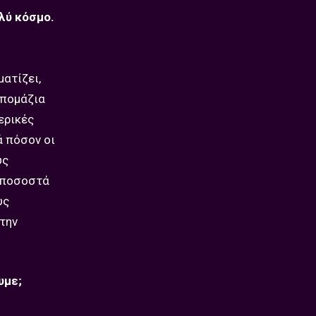
λύ κόσμο.
ατίζει,
υπομάζια
ερικές
ά πόσον οι
υς
α ποσοστά
υς
 την
ουμε;