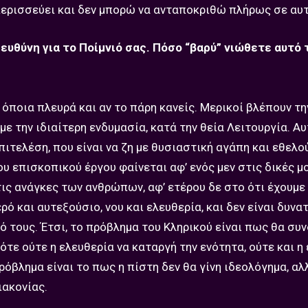
ερισσεύει και δεν μπορώ να ανταποκριθώ πλήρως σε αυτ
ευθύνη για το Ποίμνιό σας. Πόσο “βαρύ” νιώθετε αυτό 
όποια πλευρά και αν το πάρη κανείς. Μερικοί βλέπουν τη
ε την ιδιαίτερη ενδυμασία, κατά την θεία Λειτουργία. Α
πιτελέση, που είναι να ζη με θυσιαστική αγάπη και εθελο
υ επισκοπικού έργου φαίνεται αφ’ ενός μεν στις δικές μ
ις ανάγκες των ανθρώπων, αφ’ ετέρου δε στο ότι έχουμε
ό και αυτεξούσιο, νου και ελευθερία, και δεν είναι δυνα
λό τους. Έτσι, το πρόβλημα του Κληρικού είναι πως θα συ
τε ούτε η ελευθερία να καταργή την ενότητα, ούτε και η
ρόβλημα είναι το πως η πίστη δεν θα γίνη ιδεολόγημα, α
ιακονίας.