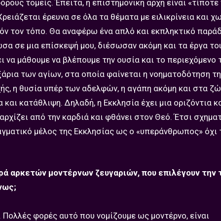
ρους τομείς. Έπειτα, η επιστημονική αρχή είναι «τίποτε 
Χρειάζεται έρευνα σε όλα τα θέματα με ειλικρίνεια και χ
όν τον τόπο. Θα αναφέρω ένα απλό και εκπληκτικό παράδ
ωσα σε μια επίσκεψή μου, διέσωσαν ακόμη και τα έργα το
ι να μάθουμε να βλέπουμε την ουσία και το περιεχόμενο 
ξάρια των αγίων, στα οποία φαίνεται η νοηματοδότηση τη
ής, η θυσία υπέρ των αδελφών, η αγάπη ακόμη και στα ζώ
 και κατάθλιψη. Δηλαδή, η Εκκλησία έχει μια οριζόντια κ
αρχίζει από την καρδιά και φθάνει στον Θεό. Έτσι σχημα
γματικό μέλος της Εκκλησίας ως ο «υπεράνθρωπος» όχι 
ορά αρκετών μοντέρνων ζευγαριών, που επιλέγουν την
νως;
 Πολλές φορές αυτό που νομίζουμε ως μοντέρνο, είναι