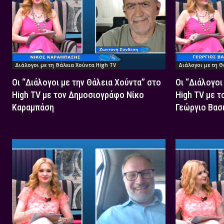
Διάλογοι με τη Θάλεια Χούντα High TV
Διάλογοι με τη Θ
Οι “Διάλογοι με την Θάλεια Χούντα” στο
Οι “Διάλογοι
High TV με τον Δημοσιογράφο Νίκο
High TV με 
Καραμπάση
Γεώργιο Βασ