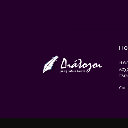
Η Θ
Η Θά
Ασχο
πληθ
Cont