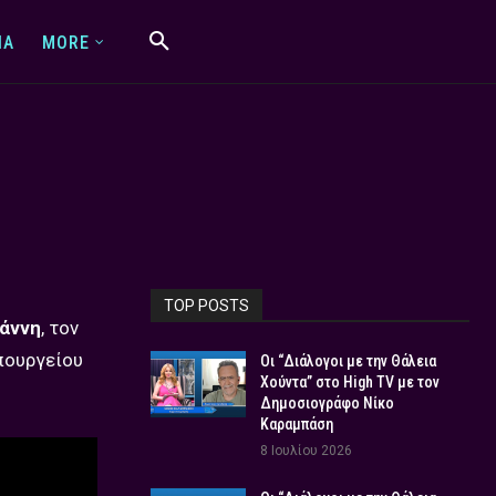
IA
MORE
TOP POSTS
ιάννη
, τον
πουργείου
Οι “Διάλογοι με την Θάλεια
Χούντα” στο High TV με τον
Δημοσιογράφο Νίκο
Καραμπάση
8 Ιουλίου 2026