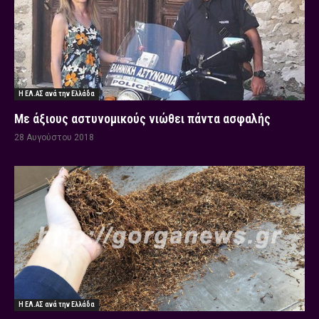
Η ΕΛ.ΑΣ ανά την Ελλάδα
Με άξιους αστυνομικούς νιώθει πάντα ασφαλής
28 Αυγούστου 2018
Η ΕΛ.ΑΣ ανά την Ελλάδα