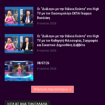
Οι “Διάλογοι με την Θάλεια Χούντα” στο High
TV με τον Οικονομολόγο ΕΚΠΑ Γεώργιο
Βασιλάκη
8 Ιουλίου 2026
Οι “Διάλογοι με την Θάλεια Χούντα” στο High
TV με τον Καθηγητή Φιλοσοφίας, Συγγραφέα
και Εικαστικό Δημοσθένη Δαββέτα
8 Ιουλίου 2026
08/07/26
8 Ιουλίου 2026
Φόρτωση περισσοτέρων
Η ΕΛ.ΑΣ ΑΝΆ ΤΗΝ ΕΛΛΆΔΑ