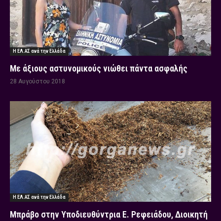
Η ΕΛ.ΑΣ ανά την Ελλάδα
Με άξιους αστυνομικούς νιώθει πάντα ασφαλής
28 Αυγούστου 2018
Η ΕΛ.ΑΣ ανά την Ελλάδα
Μπράβο στην Υποδιευθύντρια Ε. Ρεφειάδου, Διοικητή