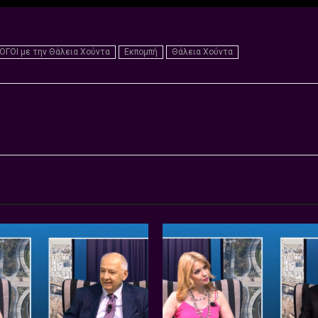
ΟΓΟΙ με την Θάλεια Χούντα
Εκπομπή
Θάλεια Χούντα