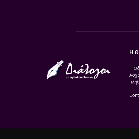
Η Θ
Η Θά
Ασχο
πληθ
Cont