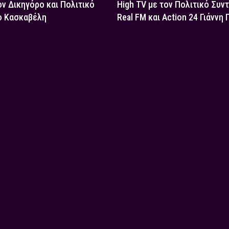
ον Δικηγόρο και Πολιτικό
High TV με τον Πολιτικό Συν
ο Κασκαβέλη
Real FM και Action 24 Γιάννη