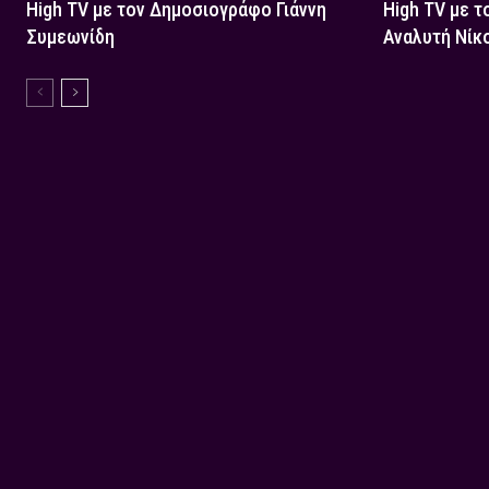
High TV με τον Δημοσιογράφο Γιάννη
High TV με τ
Συμεωνίδη
Αναλυτή Νίκ