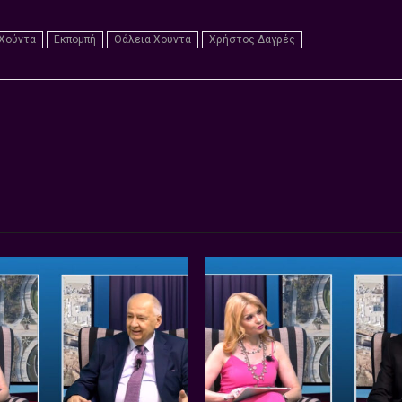
 Χούντα
Εκπομπή
Θάλεια Χούντα
Χρήστος Δαγρές