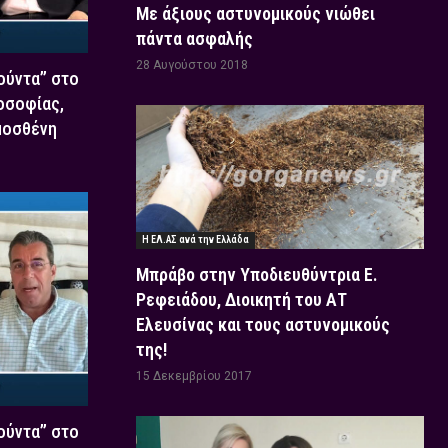
Με άξιους αστυνομικούς νιώθει
πάντα ασφαλής
28 Αυγούστου 2018
Χούντα” στο
οσοφίας,
μοσθένη
Η ΕΛ.ΑΣ ανά την Ελλάδα
Μπράβο στην Υποδιευθύντρια Ε.
Ρεφειάδου, Διοικητή του ΑΤ
Ελευσίνας και τους αστυνομικούς
της!
15 Δεκεμβρίου 2017
Χούντα” στο