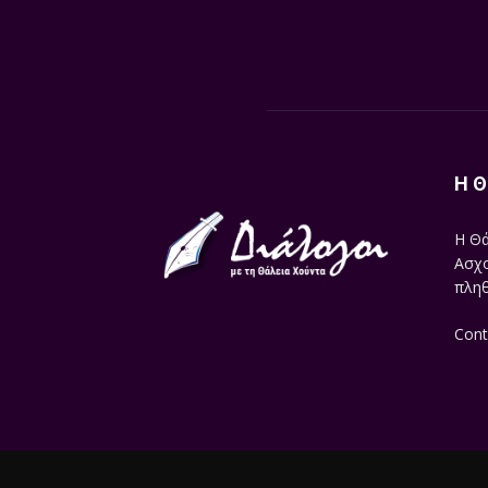
Η Θ
Η Θά
Ασχο
πληθ
Cont