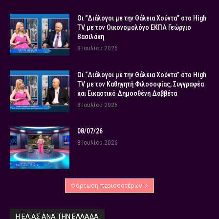
Οι “Διάλογοι με την Θάλεια Χούντα” στο High
TV με τον Οικονομολόγο ΕΚΠΑ Γεώργιο
Βασιλάκη
8 Ιουλίου 2026
Οι “Διάλογοι με την Θάλεια Χούντα” στο High
TV με τον Καθηγητή Φιλοσοφίας, Συγγραφέα
και Εικαστικό Δημοσθένη Δαββέτα
8 Ιουλίου 2026
08/07/26
8 Ιουλίου 2026
Φόρτωση περισσοτέρων
Η ΕΛ.ΑΣ ΑΝΆ ΤΗΝ ΕΛΛΆΔΑ