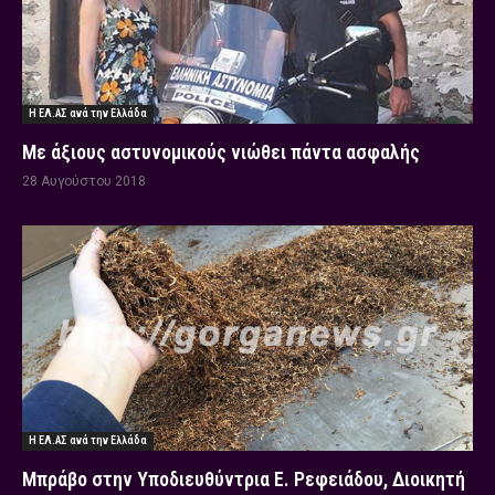
Η ΕΛ.ΑΣ ανά την Ελλάδα
Με άξιους αστυνομικούς νιώθει πάντα ασφαλής
28 Αυγούστου 2018
Η ΕΛ.ΑΣ ανά την Ελλάδα
Μπράβο στην Υποδιευθύντρια Ε. Ρεφειάδου, Διοικητή