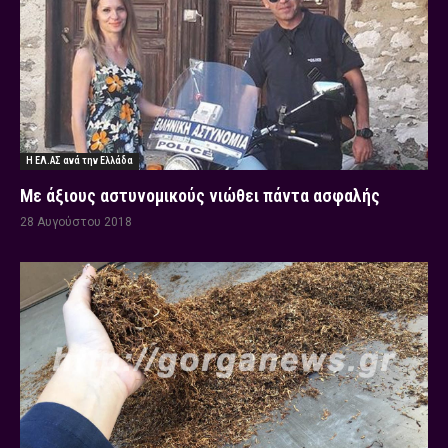
Η ΕΛ.ΑΣ ανά την Ελλάδα
Με άξιους αστυνομικούς νιώθει πάντα ασφαλής
28 Αυγούστου 2018