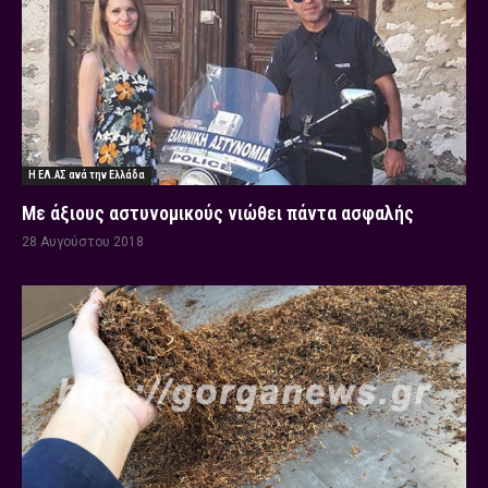
Η ΕΛ.ΑΣ ανά την Ελλάδα
Με άξιους αστυνομικούς νιώθει πάντα ασφαλής
28 Αυγούστου 2018