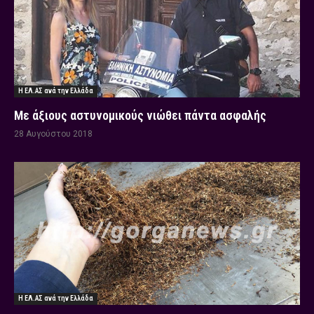
Η ΕΛ.ΑΣ ανά την Ελλάδα
Με άξιους αστυνομικούς νιώθει πάντα ασφαλής
28 Αυγούστου 2018
Η ΕΛ.ΑΣ ανά την Ελλάδα