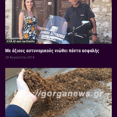
Η ΕΛ.ΑΣ ανά την Ελλάδα
Με άξιους αστυνομικούς νιώθει πάντα ασφαλής
28 Αυγούστου 2018