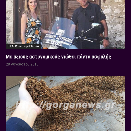
Η ΕΛ.ΑΣ ανά την Ελλάδα
Με άξιους αστυνομικούς νιώθει πάντα ασφαλής
28 Αυγούστου 2018