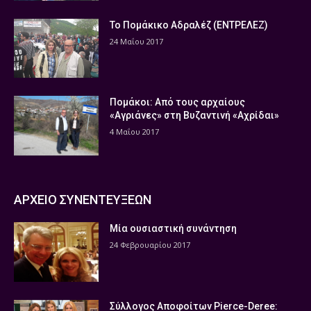
Το Πομάκικο Αδραλέζ (ΕΝΤΡΕΛΕΖ)
24 Μαΐου 2017
Πομάκοι: Από τους αρχαίους
«Αγριάνες» στη Βυζαντινή «Αχρίδαι»
4 Μαΐου 2017
ΑΡΧΕΙΟ ΣΥΝΕΝΤΕΥΞΕΩΝ
Μία ουσιαστική συνάντηση
24 Φεβρουαρίου 2017
Σύλλογος Αποφοίτων Pierce-Deree: