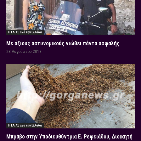
Η ΕΛ.ΑΣ ανά την Ελλάδα
Με άξιους αστυνομικούς νιώθει πάντα ασφαλής
28 Αυγούστου 2018
Η ΕΛ.ΑΣ ανά την Ελλάδα
Μπράβο στην Υποδιευθύντρια Ε. Ρεφειάδου, Διοικητή