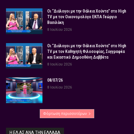
Οι “Διάλογοι με την Θάλεια Χούντα” στο High
TV με τον Οικονομολόγο ΕΚΠΑ Γεώργιο
Βασιλάκη
8 Ιουλίου 2026
Οι “Διάλογοι με την Θάλεια Χούντα” στο High
TV με τον Καθηγητή Φιλοσοφίας, Συγγραφέα
και Εικαστικό Δημοσθένη Δαββέτα
8 Ιουλίου 2026
08/07/26
8 Ιουλίου 2026
Φόρτωση περισσοτέρων
Η ΕΛ.ΑΣ ΑΝΆ ΤΗΝ ΕΛΛΆΔΑ