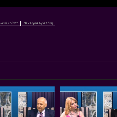
λεια Χούντα
Νεκταρία Αγγελάκη