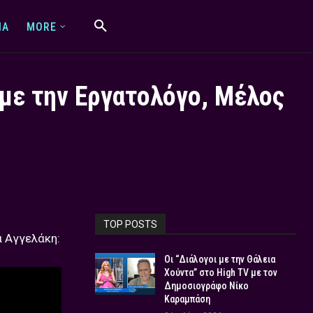
IA
MORE
 με την Εργατολόγο, Μέλος
TOP POSTS
α Αγγελάκη:
Οι “Διάλογοι με την Θάλεια
Χούντα” στο High TV με τον
Δημοσιογράφο Νίκο
Καραμπάση