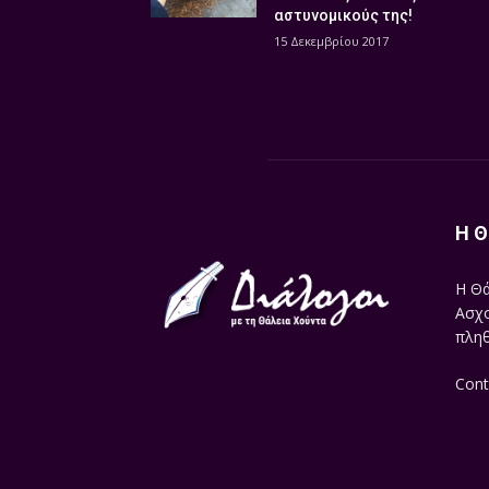
αστυνομικούς της!
15 Δεκεμβρίου 2017
Η Θ
Η Θά
Ασχο
πληθ
Cont