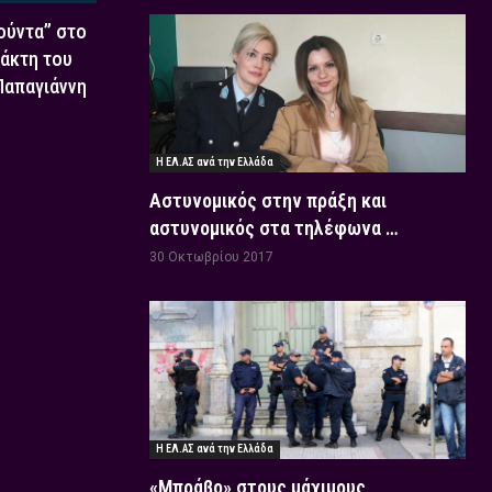
Χούντα” στο
τάκτη του
 Παπαγιάννη
Η ΕΛ.ΑΣ ανά την Ελλάδα
Αστυνομικός στην πράξη και
αστυνομικός στα τηλέφωνα …
30 Οκτωβρίου 2017
Η ΕΛ.ΑΣ ανά την Ελλάδα
«Μπράβο» στους μάχιμους