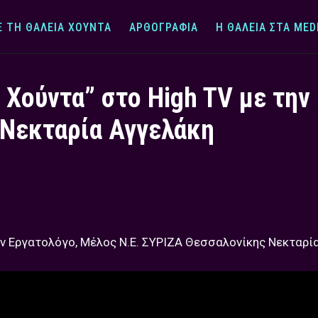
Ε ΤΗ ΘΆΛΕΙΑ ΧΟΎΝΤΑ
ΑΡΘΟΓΡΑΦΊΑ
Η ΘΆΛΕΙΑ ΣΤΑ MED
α Χούντα” στο High TV με την
 Νεκταρία Αγγελάκη
την Εργατολόγο, Μέλος Ν.Ε. ΣΥΡΙΖΑ Θεσσαλονίκης Νεκταρί