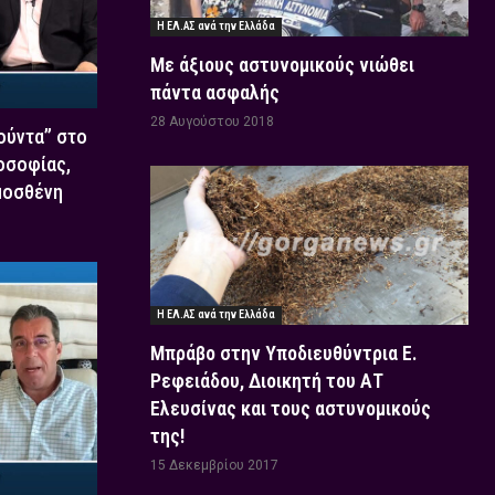
Η ΕΛ.ΑΣ ανά την Ελλάδα
Με άξιους αστυνομικούς νιώθει
πάντα ασφαλής
28 Αυγούστου 2018
Χούντα” στο
οσοφίας,
μοσθένη
Η ΕΛ.ΑΣ ανά την Ελλάδα
Μπράβο στην Υποδιευθύντρια Ε.
Ρεφειάδου, Διοικητή του ΑΤ
Ελευσίνας και τους αστυνομικούς
της!
15 Δεκεμβρίου 2017