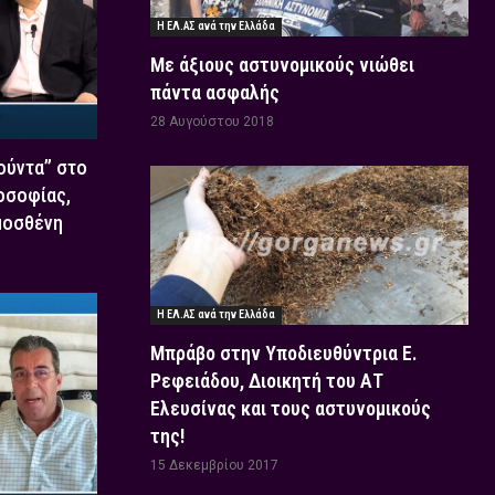
Η ΕΛ.ΑΣ ανά την Ελλάδα
Με άξιους αστυνομικούς νιώθει
πάντα ασφαλής
28 Αυγούστου 2018
Χούντα” στο
οσοφίας,
μοσθένη
Η ΕΛ.ΑΣ ανά την Ελλάδα
Μπράβο στην Υποδιευθύντρια Ε.
Ρεφειάδου, Διοικητή του ΑΤ
Ελευσίνας και τους αστυνομικούς
της!
15 Δεκεμβρίου 2017