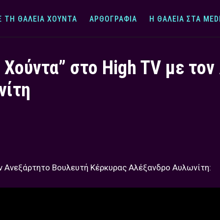
Ε ΤΗ ΘΆΛΕΙΑ ΧΟΎΝΤΑ
ΑΡΘΟΓΡΑΦΊΑ
Η ΘΆΛΕΙΑ ΣΤΑ MED
α Χούντα” στο High TV με το
νίτη
τον Ανεξάρτητο Βουλευτή Κέρκυρας Αλέξανδρο Αυλωνίτη: