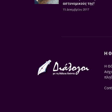
αστυνομικούς της!
15 Δεκεμβρίου 2017
Η Θ
Η Θά
Ασχο
πληθ
Cont