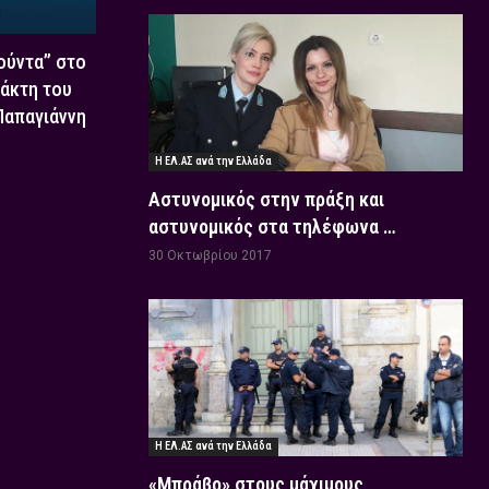
Χούντα” στο
τάκτη του
 Παπαγιάννη
Η ΕΛ.ΑΣ ανά την Ελλάδα
Αστυνομικός στην πράξη και
αστυνομικός στα τηλέφωνα …
30 Οκτωβρίου 2017
Η ΕΛ.ΑΣ ανά την Ελλάδα
«Μπράβο» στους μάχιμους