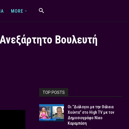
IA
MORE
ν Ανεξάρτητο Βουλευτή
TOP POSTS
Οι “Διάλογοι με την Θάλεια
Χούντα” στο High TV με τον
Δημοσιογράφο Νίκο
Καραμπάση