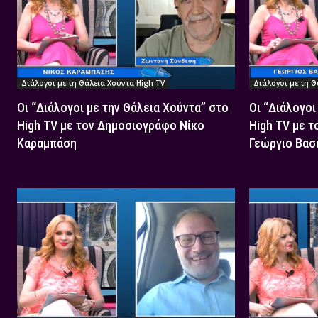
Διάλογοι με τη Θάλεια Χούντα High TV
Διάλογοι με τη Θ
Οι “Διάλογοι με την Θάλεια Χούντα” στο
Οι “Διάλογοι
High TV με τον Δημοσιογράφο Νίκο
High TV με 
Καραμπάση
Γεώργιο Βασ