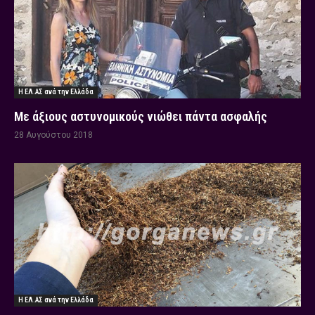
Η ΕΛ.ΑΣ ανά την Ελλάδα
Με άξιους αστυνομικούς νιώθει πάντα ασφαλής
28 Αυγούστου 2018
Η ΕΛ.ΑΣ ανά την Ελλάδα