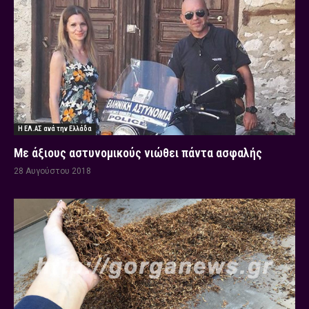
Η ΕΛ.ΑΣ ανά την Ελλάδα
Με άξιους αστυνομικούς νιώθει πάντα ασφαλής
28 Αυγούστου 2018