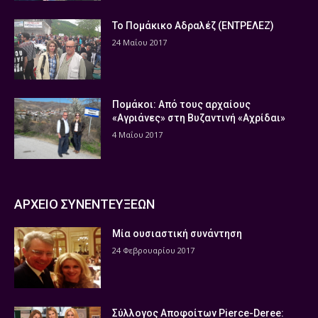
Το Πομάκικο Αδραλέζ (ΕΝΤΡΕΛΕΖ)
24 Μαΐου 2017
Πομάκοι: Από τους αρχαίους
«Αγριάνες» στη Βυζαντινή «Αχρίδαι»
4 Μαΐου 2017
ΑΡΧΕΙΟ ΣΥΝΕΝΤΕΥΞΕΩΝ
Μία ουσιαστική συνάντηση
24 Φεβρουαρίου 2017
Σύλλογος Αποφοίτων Pierce-Deree: