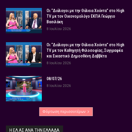
Οι “Διάλογοι με την Θάλεια Χούντα” στο High
TV με τον Οικονομολόγο ΕΚΠΑ Γεώργιο
Βασιλάκη
8 Ιουλίου 2026
Οι “Διάλογοι με την Θάλεια Χούντα” στο High
TV με τον Καθηγητή Φιλοσοφίας, Συγγραφέα
και Εικαστικό Δημοσθένη Δαββέτα
8 Ιουλίου 2026
08/07/26
8 Ιουλίου 2026
Φόρτωση περισσοτέρων
Η ΕΛ.ΑΣ ΑΝΆ ΤΗΝ ΕΛΛΆΔΑ