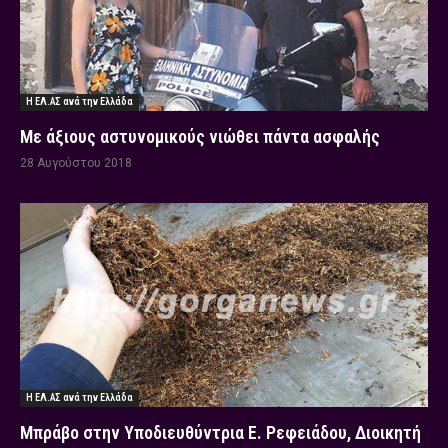
Η ΕΛ.ΑΣ ανά την Ελλάδα
Με άξιους αστυνομικούς νιώθει πάντα ασφαλής
28 Αυγούστου 2018
Η ΕΛ.ΑΣ ανά την Ελλάδα
Μπράβο στην Υποδιευθύντρια Ε. Ρεφειάδου, Διοικητή