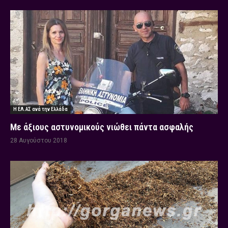
Η ΕΛ.ΑΣ ανά την Ελλάδα
Με άξιους αστυνομικούς νιώθει πάντα ασφαλής
28 Αυγούστου 2018