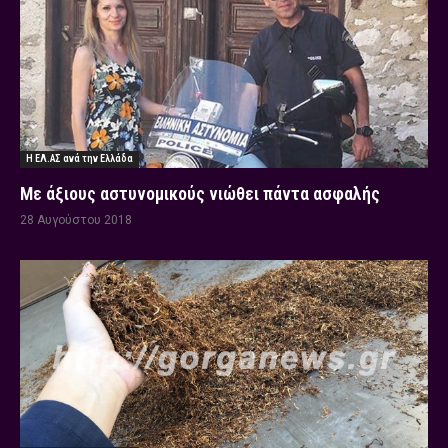
Η ΕΛ.ΑΣ ανά την Ελλάδα
Με άξιους αστυνομικούς νιώθει πάντα ασφαλής
28 Αυγούστου 2018