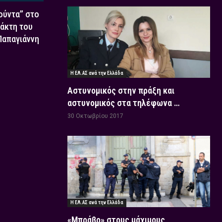
Χούντα” στο
τάκτη του
 Παπαγιάννη
Η ΕΛ.ΑΣ ανά την Ελλάδα
Αστυνομικός στην πράξη και
αστυνομικός στα τηλέφωνα …
30 Οκτωβρίου 2017
Η ΕΛ.ΑΣ ανά την Ελλάδα
«Μπράβο» στους μάχιμους