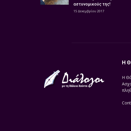
αστυνομικούς της!
15 Δεκεμβρίου 2017
Η Θ
Η Θά
Ασχο
πληθ
Cont