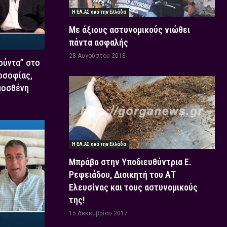
Η ΕΛ.ΑΣ ανά την Ελλάδα
Με άξιους αστυνομικούς νιώθει
πάντα ασφαλής
28 Αυγούστου 2018
Χούντα” στο
οσοφίας,
μοσθένη
Η ΕΛ.ΑΣ ανά την Ελλάδα
Μπράβο στην Υποδιευθύντρια Ε.
Ρεφειάδου, Διοικητή του ΑΤ
Ελευσίνας και τους αστυνομικούς
της!
15 Δεκεμβρίου 2017