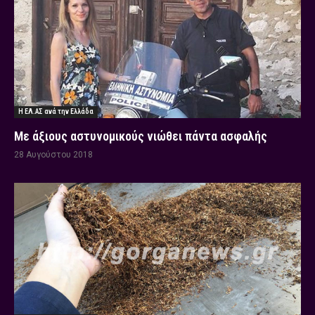
Η ΕΛ.ΑΣ ανά την Ελλάδα
Με άξιους αστυνομικούς νιώθει πάντα ασφαλής
28 Αυγούστου 2018