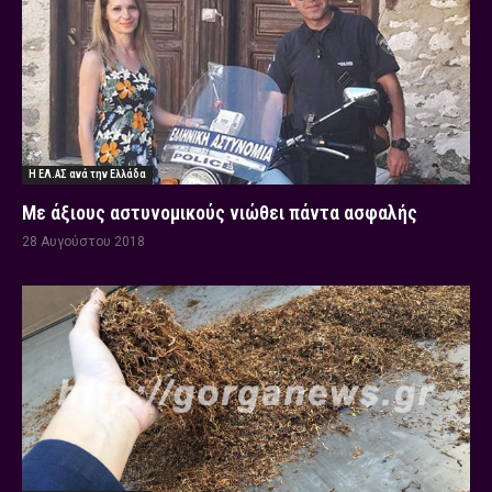
Η ΕΛ.ΑΣ ανά την Ελλάδα
Με άξιους αστυνομικούς νιώθει πάντα ασφαλής
28 Αυγούστου 2018