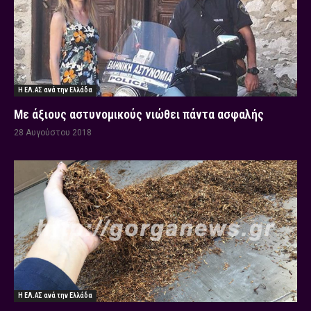
Η ΕΛ.ΑΣ ανά την Ελλάδα
Με άξιους αστυνομικούς νιώθει πάντα ασφαλής
28 Αυγούστου 2018
Η ΕΛ.ΑΣ ανά την Ελλάδα