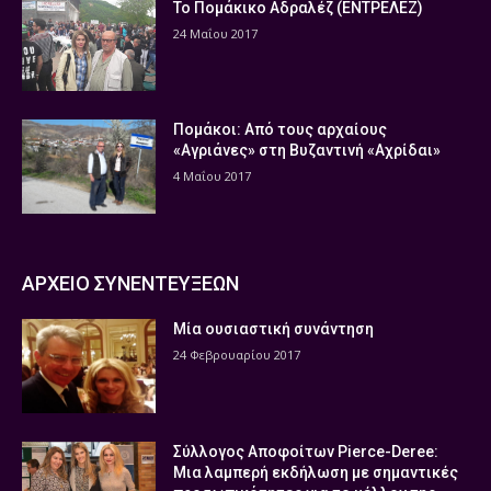
Το Πομάκικο Αδραλέζ (ΕΝΤΡΕΛΕΖ)
24 Μαΐου 2017
Πομάκοι: Από τους αρχαίους
«Αγριάνες» στη Βυζαντινή «Αχρίδαι»
4 Μαΐου 2017
ΑΡΧΕΙΟ ΣΥΝΕΝΤΕΥΞΕΩΝ
Μία ουσιαστική συνάντηση
24 Φεβρουαρίου 2017
Σύλλογος Αποφοίτων Pierce-Deree:
Μια λαμπερή εκδήλωση με σημαντικές