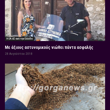
Η ΕΛ.ΑΣ ανά την Ελλάδα
Με άξιους αστυνομικούς νιώθει πάντα ασφαλής
28 Αυγούστου 2018