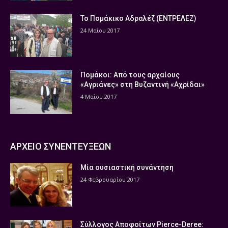
Το Πομάκικο Αδραλέζ (ΕΝΤΡΕΛΕΖ)
24 Μαΐου 2017
Πομάκοι: Από τους αρχαίους
«Αγριάνες» στη Βυζαντινή «Αχρίδαι»
4 Μαΐου 2017
ΑΡΧΕΙΟ ΣΥΝΕΝΤΕΥΞΕΩΝ
Μία ουσιαστική συνάντηση
24 Φεβρουαρίου 2017
Σύλλογος Αποφοίτων Pierce-Deree: