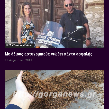
Η ΕΛ.ΑΣ ανά την Ελλάδα
Με άξιους αστυνομικούς νιώθει πάντα ασφαλής
28 Αυγούστου 2018