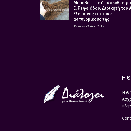
Μπράβο στην Υποδιευθύντρι
Ε. Ρεφειάδου, Διοικητή του 
Ελευσίνας και τους
αστυνομικούς της!
15 Δεκεμβρίου 2017
Η Θ
Η Θά
Ασχο
πληθ
Cont