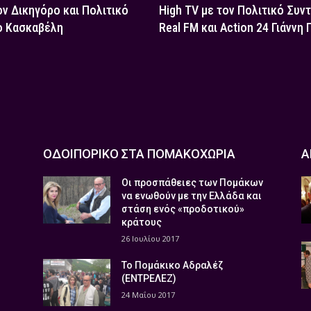
ον Δικηγόρο και Πολιτικό
High TV με τον Πολιτικό Συν
ο Κασκαβέλη
Real FM και Action 24 Γιάννη
ΟΔΟΙΠΟΡΙΚΟ ΣΤΑ ΠΟΜΑΚΟΧΩΡΙΑ
Α
Οι προσπάθειες των Πομάκων
να ενωθούν με την Ελλάδα και
στάση ενός «προδοτικού»
κράτους
26 Ιουλίου 2017
Το Πομάκικο Αδραλέζ
(ΕΝΤΡΕΛΕΖ)
24 Μαΐου 2017