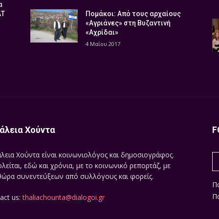
α
ΑΤ
Πομάκοι: Από τους αρχαίους
«Αγριάνες» στη Βυζαντινή
«Αχρίδαι»
4 Μαΐου 2017
άλεια Χούντα
F
λεια Χούντα είναι κοινωνιολόγος και δημοσιογράφος.
λείται, εδώ και χρόνια, με το κοινωνικό ρεπορτάζ, με
ώρα συνεντεύξεων από συλλόγους και φορείς.
Π
Πο
act us:
thaliachounta@dialogoi.gr