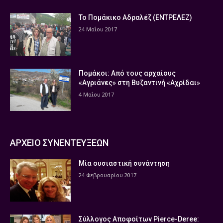
Το Πομάκικο Αδραλέζ (ΕΝΤΡΕΛΕΖ)
24 Μαΐου 2017
Πομάκοι: Από τους αρχαίους
«Αγριάνες» στη Βυζαντινή «Αχρίδαι»
4 Μαΐου 2017
ΑΡΧΕΙΟ ΣΥΝΕΝΤΕΥΞΕΩΝ
Μία ουσιαστική συνάντηση
24 Φεβρουαρίου 2017
Σύλλογος Αποφοίτων Pierce-Deree: