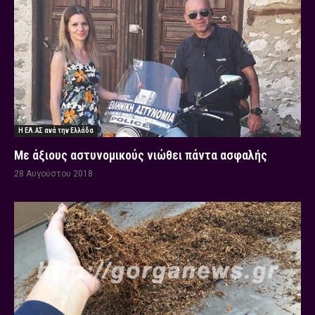
Η ΕΛ.ΑΣ ανά την Ελλάδα
Με άξιους αστυνομικούς νιώθει πάντα ασφαλής
28 Αυγούστου 2018