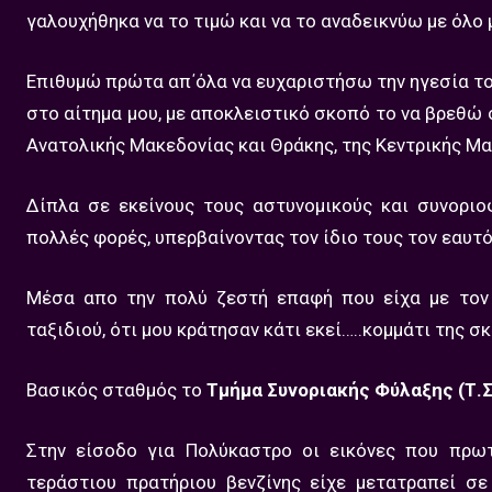
γαλουχήθηκα να το τιμώ και να το αναδεικνύω με όλο μ
Επιθυμώ πρώτα απ΄όλα να ευχαριστήσω την ηγεσία του
στο αίτημα μου, με αποκλειστικό σκοπό το να βρεθώ
Ανατολικής Μακεδονίας και Θράκης, της Κεντρικής Μα
Δίπλα σε εκείνους τους αστυνομικούς και συνοριο
πολλές φορές, υπερβαίνοντας τον ίδιο τους τον εαυτό,
Μέσα απο την πολύ ζεστή επαφή που είχα με τον
ταξιδιού, ότι μου κράτησαν κάτι εκεί…..κομμάτι της σ
Βασικός σταθμός το
Τμήμα Συνοριακής Φύλαξης (Τ.Σ
Στην είσοδο για Πολύκαστρο οι εικόνες που πρω
τεράστιου πρατήριου βενζίνης είχε μετατραπεί σ