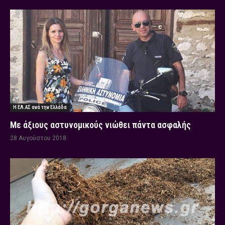
Η ΕΛ.ΑΣ ανά την Ελλάδα
Με άξιους αστυνομικούς νιώθει πάντα ασφαλής
28 Αυγούστου 2018