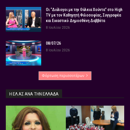
Οι “Διάλογοι με την Θάλεια Χούντα” στο High
TV με τον Καθηγητή Φιλοσοφίας, Συγγραφέα
και Εικαστικό Δημοσθένη Δαββέτα
8 Ιουλίου 2026
08/07/26
8 Ιουλίου 2026
Φόρτωση περισσοτέρων
Η ΕΛ.ΑΣ ΑΝΆ ΤΗΝ ΕΛΛΆΔΑ